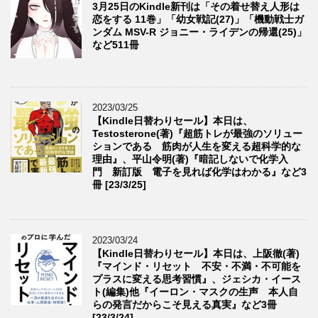
3月25日のKindle新刊は「その着せ替え人形は
恋をする 11巻」「幼女戦記(27)」「機動戦士ガ
ンダム MSV-R ジョニー・ライデンの帰還(25)」
など511冊
2023/03/25
【Kindle日替わりセール】本日は、
Testosterone(著)『超筋トレが最強のソリュー
ションである 筋肉が人生を変える超科学的な
理由』、平山令明(著)『暗記しないで化学入
門 新訂版 電子を見れば化学はわかる』など3
冊 [23/3/25]
2023/03/24
【Kindle日替わりセール】本日は、上阪徹(著)
『マインド・リセット 不安・不満・不可能を
プラスに変える思考習慣』、ジェシカ・イース
ト(編集)他『イーロン・マスクの生声 本人自
らの発言だからこそ見える真実』など3冊
[23/3/24]