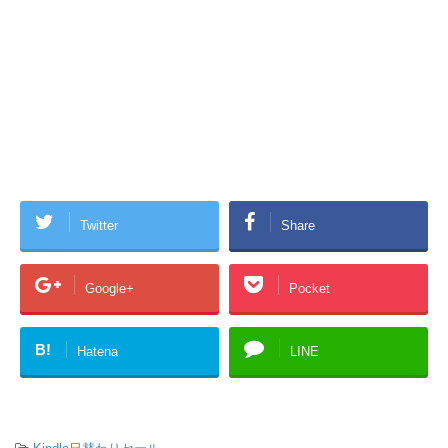
Twitter
Share
Google+
Pocket
B!
Hatena
LINE