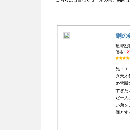
鋼の
荒川弘(
価格：
2
兄・エ
き天才
め禁断
すぎた
だ一人
い弟を
価とす