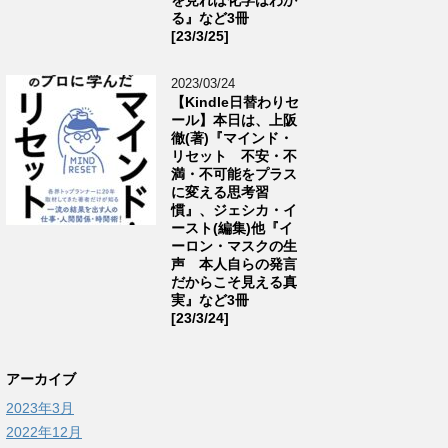
る』など3冊
[23/3/25]
2023/03/24
【Kindle日替わりセ
ール】本日は、上阪
徹(著)『マインド・
リセット 不安・不
満・不可能をプラス
に変える思考習
慣』、ジェシカ・イ
ースト(編集)他『イ
ーロン・マスクの生
声 本人自らの発言
だからこそ見える真
実』など3冊
[23/3/24]
アーカイブ
2023年3月
2022年12月