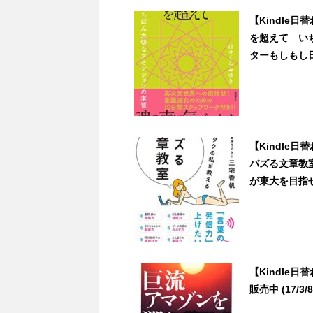
【Kindle
を超えて い
ターもしもし日記
【Kindle
バズる文章教
が東大を目指せる
【Kindle
販売中 (17/3/8