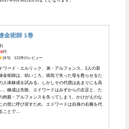
錬金術師 1巻
著)
16
円
(4.5)
111件のレビュー
ドワード・エルリック、弟・アルフォンス。2人の若
錬金術師は、幼いころ、病気で失った母を甦らせるた
の人体錬成を試みる。しかしその代償はあまりにも高
…。錬成は失敗、エドワードはみずからの左足と、た
の肉親・アルフォンスを失ってしまう。かけがえのな
この世に呼び戻すため、エドワードは自身の右腕を代
ることで…