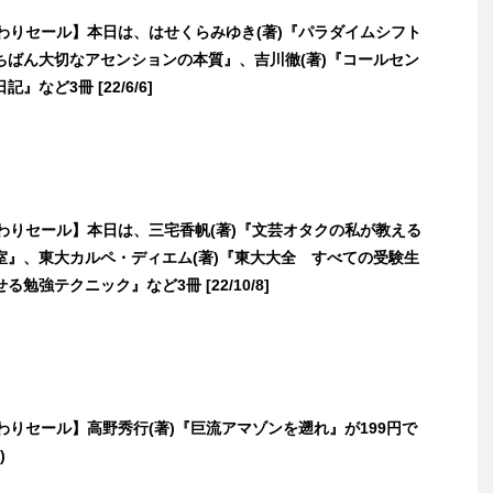
日替わりセール】本日は、はせくらみゆき(著)『パラダイムシフト
ちばん大切なアセンションの本質』、吉川徹(著)『コールセン
』など3冊 [22/6/6]
日替わりセール】本日は、三宅香帆(著)『文芸オタクの私が教える
室』、東大カルペ・ディエム(著)『東大大全 すべての受験生
勉強テクニック』など3冊 [22/10/8]
日替わりセール】高野秀行(著)『巨流アマゾンを遡れ』が199円で
)