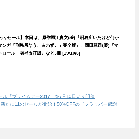
日替わりセール】本日は、原作堀江貴文(著)『刑務所いたけど何か
マンガ『刑務所なう。＆わず。』完全版』、岡田尊司(著)『マ
ール 増補改訂版』など3冊 [19/10/6]
ル「プライムデー2017」を7月10日より開催
0より新たに11のセールが開始！50%OFFの『フラッパー感謝