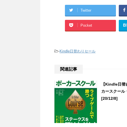
Twitter
B
Pocket
-
Kindle日替わりセール
関連記事
【Kindle
カースクール 
[20/12/8]