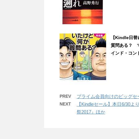
【Kindle
質問ある？ 
インド・コントロ
PREV
プライム会員向けのビッグセー
NEXT
【Kindleセール】本日6/3
祭2017』ほか