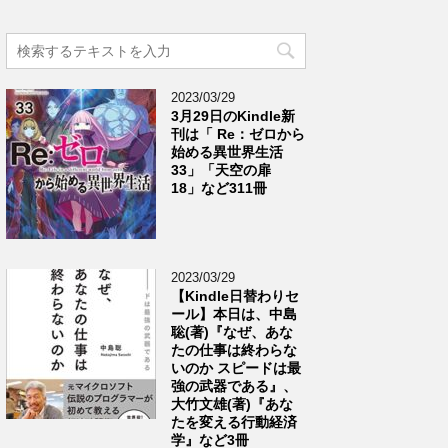
2023/03/29
3月29日のKindle新
刊は「 Re：ゼロから
始める異世界生活
33」「天空の扉
18」など311冊
2023/03/29
【Kindle日替わりセ
ール】本日は、中島
聡(著)『なぜ、あな
たの仕事は終わらな
いのか スピードは最
強の武器である』、
大竹文雄(著)『あな
たを変える行動経済
学』など3冊