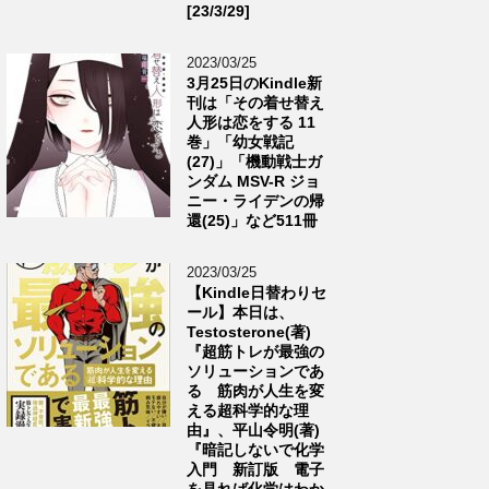
[23/3/29]
2023/03/25
3月25日のKindle新
刊は「その着せ替え
人形は恋をする 11
巻」「幼女戦記
(27)」「機動戦士ガ
ンダム MSV-R ジョ
ニー・ライデンの帰
還(25)」など511冊
2023/03/25
【Kindle日替わりセ
ール】本日は、
Testosterone(著)
『超筋トレが最強の
ソリューションであ
る 筋肉が人生を変
える超科学的な理
由』、平山令明(著)
『暗記しないで化学
入門 新訂版 電子
を見れば化学はわか