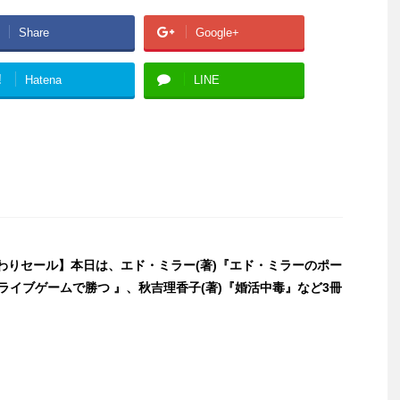
Share
Google+
!
Hatena
LINE
日替わりセール】本日は、エド・ミラー(著)『エド・ミラーのポー
ライブゲームで勝つ 』、秋吉理香子(著)『婚活中毒』など3冊