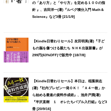
の「あり方」と「やり方」を定める１００の指
針 』、吉田洋一(著)『ルベグ積分入門 Math＆
Science』など3冊 [21/1/9]
【Kindle日替わりセール】友田明美(著)『子ど
もの脳を傷つける親たち ＮＨＫ出版新書』が
299円(63%OFF)で販売中 [18/7/8]
【Kindle日替わりセール】本日は、稲葉崇志
(著)『社内プレゼン一発ＯＫ！ 「Ａ４一枚」か
ら始める最速の資料作成術』、池井戸潤(著)
『半沢直樹 １ オレたちバブル入行組』など3
冊 [20/9/16]