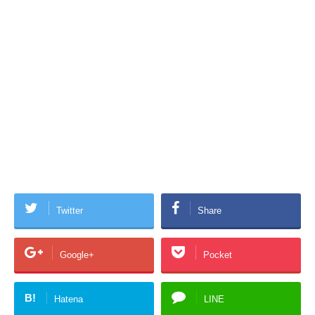
Twitter
Share
Google+
Pocket
B!
Hatena
LINE