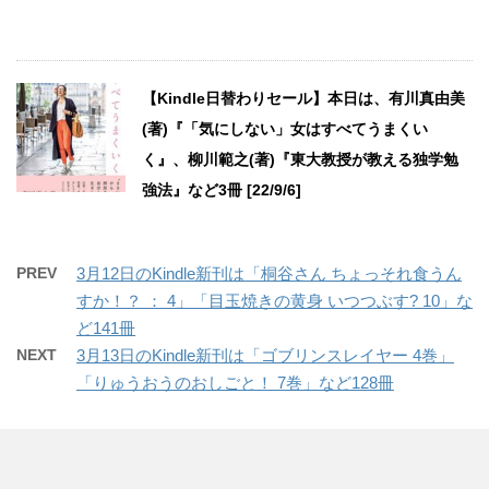
【Kindle日替わりセール】本日は、有川真由美
(著)『「気にしない」女はすべてうまくい
く』、柳川範之(著)『東大教授が教える独学勉
強法』など3冊 [22/9/6]
PREV
3月12日のKindle新刊は「桐谷さん ちょっそれ食うん
すか！？ ： 4」「目玉焼きの黄身 いつつぶす? 10」な
ど141冊
NEXT
3月13日のKindle新刊は「ゴブリンスレイヤー 4巻」
「りゅうおうのおしごと！ 7巻」など128冊