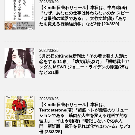
2023/03/29
【Kindle日替わりセール】本日は、中島聡(著)
『なぜ、あなたの仕事は終わらないのか スピー
ドは最強の武器である』、大竹文雄(著)『あな
たを変える行動経済学』など3冊 [23/3/29]
2023/03/25
3月25日のKindle新刊は「その着せ替え人形は
恋をする 11巻」「幼女戦記(27)」「機動戦士ガ
ンダム MSV-R ジョニー・ライデンの帰還(25)」
など511冊
2023/03/25
【Kindle日替わりセール】本日は、
Testosterone(著)『超筋トレが最強のソリュー
ションである 筋肉が人生を変える超科学的な
理由』、平山令明(著)『暗記しないで化学入
門 新訂版 電子を見れば化学はわかる』など3
冊 [23/3/25]