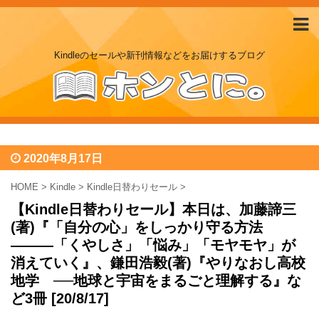
Kindleのセールや新刊情報などをお届けするブログ
2020年8月17日
HOME
>
Kindle
>
Kindle日替わりセール
>
【Kindle日替わりセール】本日は、加藤諦三
(著)『「自分の心」をしっかり守る方法
―――「くやしさ」「悩み」「モヤモヤ」が
消えていく』、鎌田浩毅(著)『やりなおし高校
地学 ──地球と宇宙をまるごと理解する』な
ど3冊 [20/8/17]