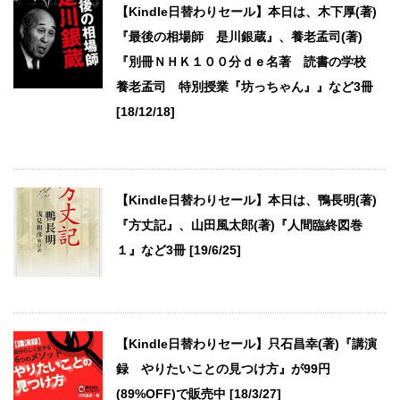
【Kindle日替わりセール】本日は、木下厚(著)
『最後の相場師 是川銀蔵』、養老孟司(著)
『別冊ＮＨＫ１００分ｄｅ名著 読書の学校
養老孟司 特別授業『坊っちゃん』』など3冊
[18/12/18]
【Kindle日替わりセール】本日は、鴨長明(著)
『方丈記』、山田風太郎(著)『人間臨終図巻
１』など3冊 [19/6/25]
【Kindle日替わりセール】只石昌幸(著)『講演
録 やりたいことの見つけ方』が99円
(89%OFF)で販売中 [18/3/27]