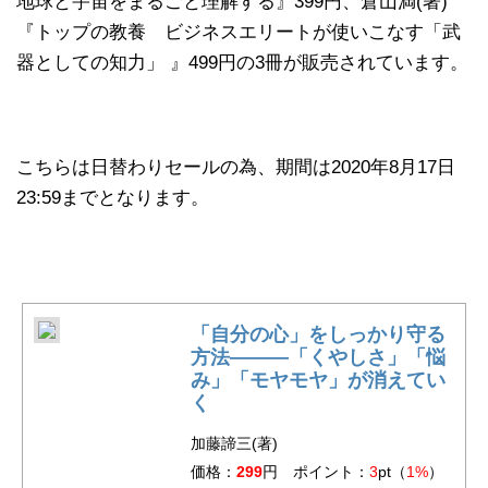
地球と宇宙をまるごと理解する』399円、倉山満(著)
『トップの教養 ビジネスエリートが使いこなす「武
器としての知力」 』499円の3冊が販売されています。
こちらは日替わりセールの為、期間は2020年8月17日
23:59までとなります。
「自分の心」をしっかり守る
方法―――「くやしさ」「悩
み」「モヤモヤ」が消えてい
く
加藤諦三(著)
価格：
299
円 ポイント：
3
pt（
1%
）