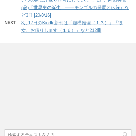
(著)『世界史の誕生 ――モンゴルの発展と伝統』な
ど3冊 [20/8/16]
NEXT
8月17日のKindle新刊は「虚構推理（１３）」「彼
女、お借りします（１６）」など212冊