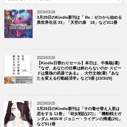
2023/03/29
3月29日のKindle新刊は「 Re：ゼロから始める
異世界生活 33」「天空の扉 18」など311冊
2023/03/29
【Kindle日替わりセール】本日は、中島聡(著)
『なぜ、あなたの仕事は終わらないのか スピー
ドは最強の武器である』、大竹文雄(著)『あな
たを変える行動経済学』など3冊 [23/3/29]
2023/03/25
3月25日のKindle新刊は「その着せ替え人形は
恋をする 11巻」「幼女戦記(27)」「機動戦士ガ
ンダム MSV-R ジョニー・ライデンの帰還(25)」
など511冊