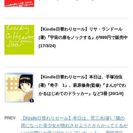
【Kindle日替わりセール】リサ・ランドール
(著)『宇宙の扉をノックする』が999円で販売中
(17/3/24)
【Kindle日替わりセール】本日は、手塚治虫
(著)『奇子 1』、萩原修身(監修)『まんがでわ
かるはじめてのドラッカー』など3冊 [20/1/4]
PREV
【Kindle日替わりセール】本日は、荒三水(著)『隣の
席になった美少女が惚れさせようとからかってくるが
いつの間にか返り討ちにしていた ： 1』、岡田英弘