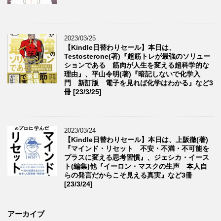
2023/03/25
【Kindle日替わりセール】本日は、
Testosterone(著)『超筋トレが最強のソリュー
ションである 筋肉が人生を変える超科学的な
理由』、平山令明(著)『暗記しないで化学入
門 新訂版 電子を見れば化学はわかる』など3
冊 [23/3/25]
2023/03/24
【Kindle日替わりセール】本日は、上阪徹(著)
『マインド・リセット 不安・不満・不可能を
プラスに変える思考習慣』、ジェシカ・イース
ト(編集)他『イーロン・マスクの生声 本人自
らの発言だからこそ見える真実』など3冊
[23/3/24]
アーカイブ