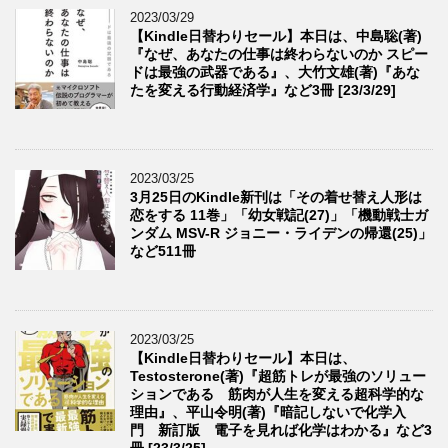
2023/03/29
【Kindle日替わりセール】本日は、中島聡(著)
『なぜ、あなたの仕事は終わらないのか スピー
ドは最強の武器である』、大竹文雄(著)『あな
たを変える行動経済学』など3冊 [23/3/29]
2023/03/25
3月25日のKindle新刊は「その着せ替え人形は
恋をする 11巻」「幼女戦記(27)」「機動戦士ガ
ンダム MSV-R ジョニー・ライデンの帰還(25)」
など511冊
2023/03/25
【Kindle日替わりセール】本日は、
Testosterone(著)『超筋トレが最強のソリュー
ションである 筋肉が人生を変える超科学的な
理由』、平山令明(著)『暗記しないで化学入
門 新訂版 電子を見れば化学はわかる』など3