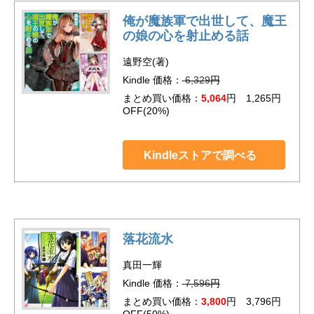
俺が魔族軍で出世して、魔王
の娘の心を射止める話
遠野空(著)
Kindle 価格：
6,329
円
まとめ買い価格：
5,064
円 1,265円
OFF(20%)
Kindleストアで調べる
落花流水
真田一輝
Kindle 価格：
7,596
円
まとめ買い価格：
3,800
円 3,796円
OFF(50%)