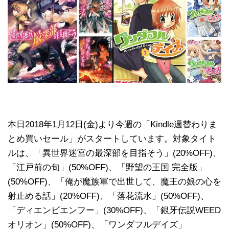
本日2018年1月12日(金)より今週の「Kindle週替わりま
とめ買いセール」がスタートしています。対象タイト
ルは、「異世界迷宮の最深部を目指そう」(20%OFF)、
「江戸前の旬」(50%OFF)、「野望の王国 完全版」
(50%OFF)、「俺が魔族軍で出世して、魔王の娘の心を
射止める話」(20%OFF)、「落花流水」(50%OFF)、
「ディエンビエンフー」(30%OFF)、「銀牙伝説WEED
オリオン」(50%OFF)、「ワンダフルデイズ」