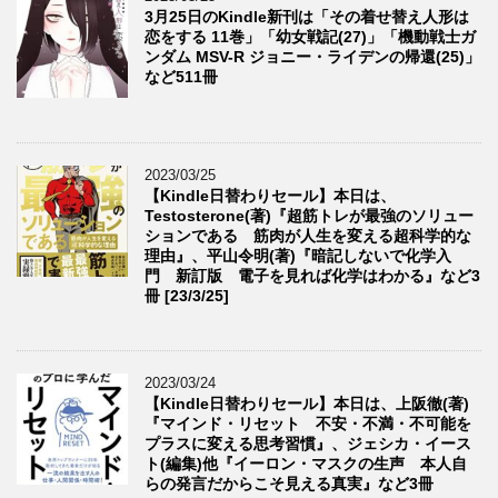
3月25日のKindle新刊は「その着せ替え人形は
恋をする 11巻」「幼女戦記(27)」「機動戦士ガ
ンダム MSV-R ジョニー・ライデンの帰還(25)」
など511冊
2023/03/25
【Kindle日替わりセール】本日は、
Testosterone(著)『超筋トレが最強のソリュー
ションである 筋肉が人生を変える超科学的な
理由』、平山令明(著)『暗記しないで化学入
門 新訂版 電子を見れば化学はわかる』など3
冊 [23/3/25]
2023/03/24
【Kindle日替わりセール】本日は、上阪徹(著)
『マインド・リセット 不安・不満・不可能を
プラスに変える思考習慣』、ジェシカ・イース
ト(編集)他『イーロン・マスクの生声 本人自
らの発言だからこそ見える真実』など3冊