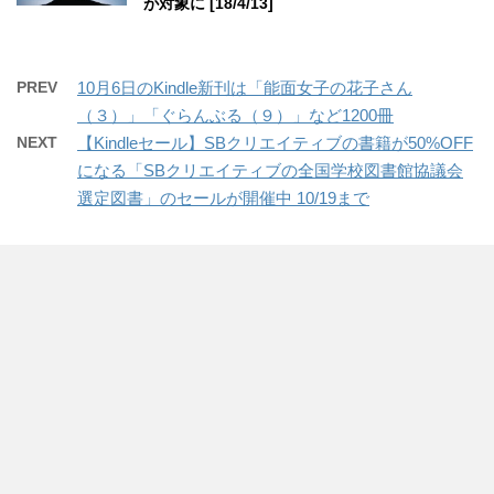
が対象に [18/4/13]
PREV
10月6日のKindle新刊は「能面女子の花子さん
（３）」「ぐらんぶる（９）」など1200冊
NEXT
【Kindleセール】SBクリエイティブの書籍が50%OFF
になる「SBクリエイティブの全国学校図書館協議会
選定図書」のセールが開催中 10/19まで