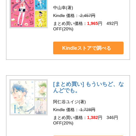
中山幸(著)
Kindle 価格：
2,457
円
まとめ買い価格：
1,965
円 492円
OFF(20%)
Kindleストアで調べる
[まとめ買い] もういちど、な
んどでも。
阿仁谷ユイジ(著)
Kindle 価格：
1,728
円
まとめ買い価格：
1,382
円 346円
OFF(20%)