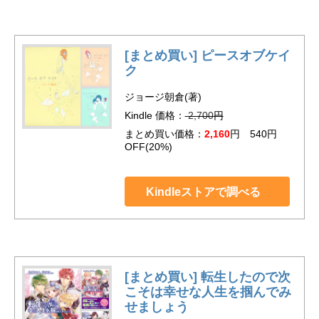
[まとめ買い] ピースオブケイ
ク
ジョージ朝倉(著)
Kindle 価格：
2,700
円
まとめ買い価格：
2,160
円 540円
OFF(20%)
Kindleストアで調べる
[まとめ買い] 転生したので次
こそは幸せな人生を掴んでみ
せましょう