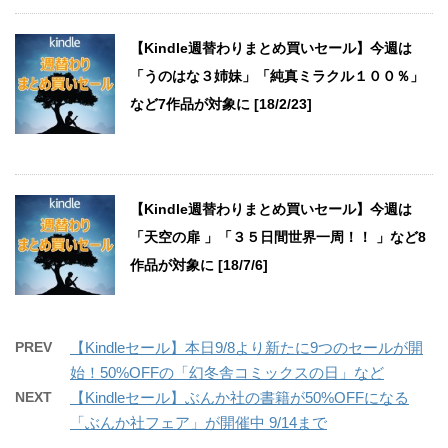
【Kindle週替わりまとめ買いセール】今週は
「うのはな３姉妹」「純真ミラクル１００％」
など7作品が対象に [18/2/23]
【Kindle週替わりまとめ買いセール】今週は
「天空の扉 」「３５日間世界一周！！ 」など8
作品が対象に [18/7/6]
PREV
【Kindleセール】本日9/8より新たに9つのセールが開
始！50%OFFの「幻冬舎コミックスの日」など
NEXT
【Kindleセール】ぶんか社の書籍が50%OFFになる
「ぶんか社フェア」が開催中 9/14まで