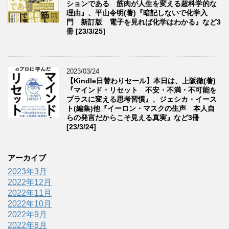
ションである 筋肉が人生を変える超科学的な
理由』、平山令明(著)『暗記しないで化学入
門 新訂版 電子を見れば化学はわかる』など3
冊 [23/3/25]
2023/03/24
【Kindle日替わりセール】本日は、上阪徹(著)
『マインド・リセット 不安・不満・不可能を
プラスに変える思考習慣』、ジェシカ・イース
ト(編集)他『イーロン・マスクの生声 本人自
らの発言だからこそ見える真実』など3冊
[23/3/24]
アーカイブ
2023年3月
2022年12月
2022年11月
2022年10月
2022年9月
2022年8月