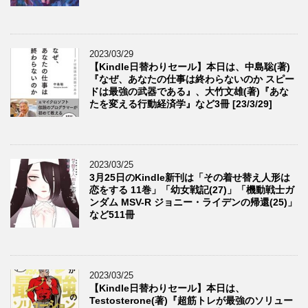
2023/03/29
【Kindle日替わりセール】本日は、中島聡(著)
『なぜ、あなたの仕事は終わらないのか スピー
ドは最強の武器である』、大竹文雄(著)『あな
たを変える行動経済学』など3冊 [23/3/29]
2023/03/25
3月25日のKindle新刊は「その着せ替え人形は
恋をする 11巻」「幼女戦記(27)」「機動戦士ガ
ンダム MSV-R ジョニー・ライデンの帰還(25)」
など511冊
2023/03/25
【Kindle日替わりセール】本日は、
Testosterone(著)『超筋トレが最強のソリュー