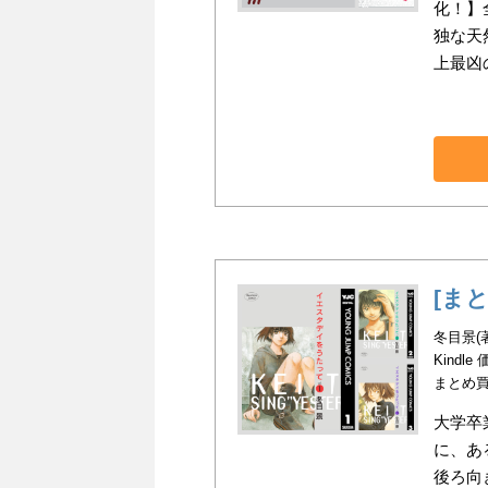
化！】
独な天
上最凶
[ま
冬目景(
Kindle
まとめ
大学卒
に、あ
後ろ向