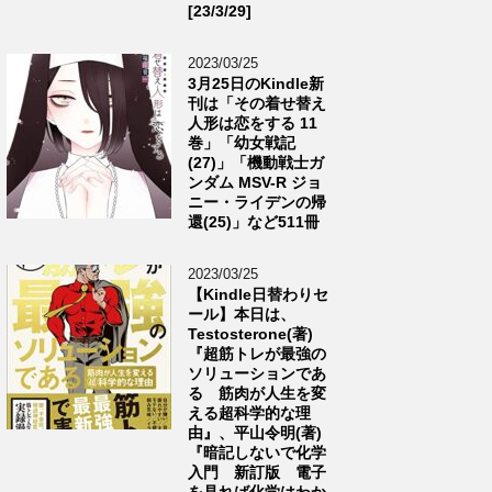
[23/3/29]
2023/03/25
3月25日のKindle新
刊は「その着せ替え
人形は恋をする 11
巻」「幼女戦記
(27)」「機動戦士ガ
ンダム MSV-R ジョ
ニー・ライデンの帰
還(25)」など511冊
2023/03/25
【Kindle日替わりセ
ール】本日は、
Testosterone(著)
『超筋トレが最強の
ソリューションであ
る 筋肉が人生を変
える超科学的な理
由』、平山令明(著)
『暗記しないで化学
入門 新訂版 電子
を見れば化学はわか