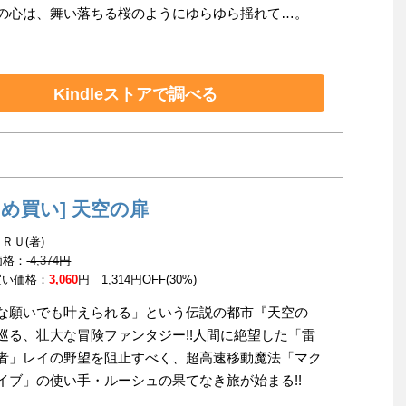
の心は、舞い落ちる桜のようにゆらゆら揺れて…。
Kindleストアで調べる
とめ買い] 天空の扉
ＲＵ(著)
 価格：
4,374
円
買い価格：
3,060
円 1,314円OFF(30%)
な願いでも叶えられる」という伝説の都市『天空の
巡る、壮大な冒険ファンタジー!!人間に絶望した「雷
者」レイの野望を阻止すべく、超高速移動魔法「マク
イブ」の使い手・ルーシュの果てなき旅が始まる!!