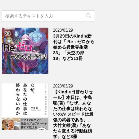
2023/03/29
3月29日のKindle新
刊は「 Re：ゼロから
始める異世界生活
33」「天空の扉
18」など311冊
2023/03/29
【Kindle日替わりセ
ール】本日は、中島
聡(著)『なぜ、あな
たの仕事は終わらな
いのか スピードは最
強の武器である』、
大竹文雄(著)『あな
たを変える行動経済
学』など3冊