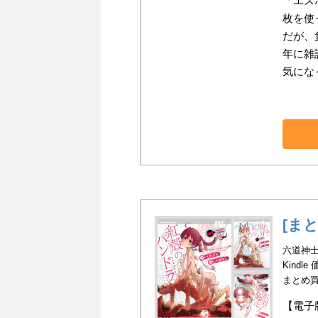
「エス
枚を使
だが、
年に雑
気にな
[ま
六道神士
Kindle
まとめ
【電子