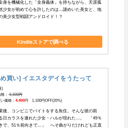
全身を機械化した「全身義体」を持ちながら、天涯孤
然少女が初めて心を許したのは…謎めいた美女と、地
の美少女型戦闘アンドロイド！？
Kindleストアで調べる
とめ買い] イエスタデイをうたって
著)
 価格：
5,500
円
買い価格：
4,400
円 1,100円OFF(20%)
業後、コンビニでバイトをする魚住。そんな彼の前
る日カラスを連れた少女・ハルが現れた…。 「49％
きで、51％前向きで…」 へそ曲がりだけれども正直