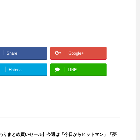
Share
Google+
!
Hatena
LINE
週替わりまとめ買いセール】今週は「今日からヒットマン」「夢