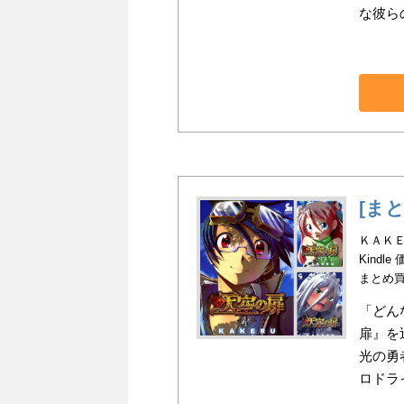
な彼ら
[ま
ＫＡＫＥ
Kindle
まとめ
「どん
扉』を
光の勇
ロドラ