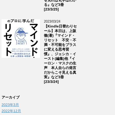
る』など3冊
[23/3/25]
2023/03/24
【Kindle日替わりセ
ール】本日は、上阪
徹(著)『マインド・
リセット 不安・不
満・不可能をプラス
に変える思考習
慣』、ジェシカ・イ
ースト(編集)他『イ
ーロン・マスクの生
声 本人自らの発言
だからこそ見える真
実』など3冊
[23/3/24]
アーカイブ
2023年3月
2022年12月