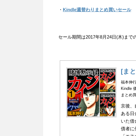
・
Kindle週替わりまとめ買いセール
セール期間は2017年8月24日(木)ま
[ま
福本伸行
Kindle
まとめ
京後、
ある日
いた借
債者に