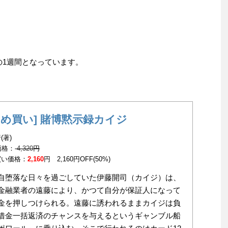
での1週間となっています。
とめ買い] 賭博黙示録カイジ
(著)
 価格：
4,320
円
買い価格：
2,160
円 2,160円OFF(50%)
自堕落な日々を過ごしていた伊藤開司（カイジ）は、
金融業者の遠藤により、かつて自分が保証人になって
金を押しつけられる。遠藤に誘われるままカイジは負
借金一括返済のチャンスを与えるというギャンブル船