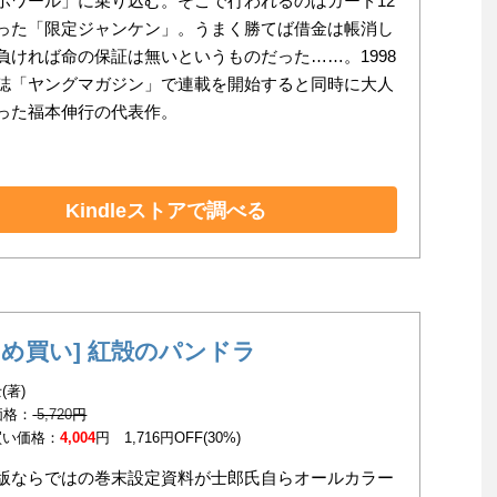
ポワール」に乗り込む。そこで行われるのはカード12
った「限定ジャンケン」。うまく勝てば借金は帳消し
負ければ命の保証は無いというものだった……。1998
誌「ヤングマガジン」で連載を開始すると同時に大人
った福本伸行の代表作。
Kindleストアで調べる
とめ買い] 紅殻のパンドラ
(著)
 価格：
5,720
円
買い価格：
4,004
円 1,716円OFF(30%)
版ならではの巻末設定資料が士郎氏自らオールカラー