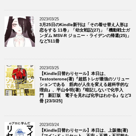
2023/03/25
3月25日のKindle新刊は「その着せ替え人形は
恋をする 11巻」「幼女戦記(27)」「機動戦士ガ
ンダム MSV-R ジョニー・ライデンの帰還(25)」
など511冊
2023/03/25
【Kindle日替わりセール】本日は、
Testosterone(著)『超筋トレが最強のソリュー
ションである 筋肉が人生を変える超科学的な
理由』、平山令明(著)『暗記しないで化学入
門 新訂版 電子を見れば化学はわかる』など3
冊 [23/3/25]
2023/03/24
【Kindle日替わりセール】本日は、上阪徹(著)
『マインド・リセット 不安・不満・不可能を