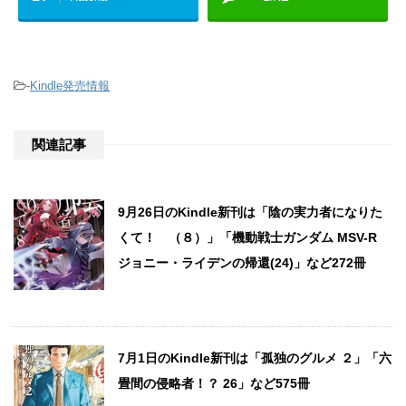
-
Kindle発売情報
関連記事
9月26日のKindle新刊は「陰の実力者になりた
くて！ （８）」「機動戦士ガンダム MSV-R
ジョニー・ライデンの帰還(24)」など272冊
7月1日のKindle新刊は「孤独のグルメ ２」「六
畳間の侵略者！？ 26」など575冊