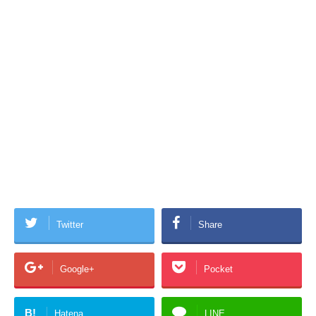
Twitter
Share
Google+
Pocket
B!
Hatena
LINE