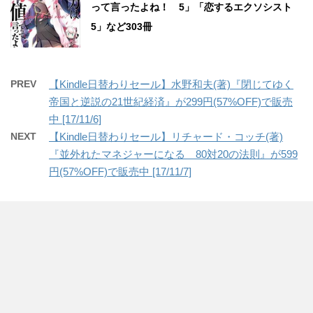
って言ったよね！ 5」「恋するエクソシスト
5」など303冊
PREV
【Kindle日替わりセール】水野和夫(著)『閉じてゆく
帝国と逆説の21世紀経済』が299円(57%OFF)で販売
中 [17/11/6]
NEXT
【Kindle日替わりセール】リチャード・コッチ(著)
『並外れたマネジャーになる 80対20の法則』が599
円(57%OFF)で販売中 [17/11/7]