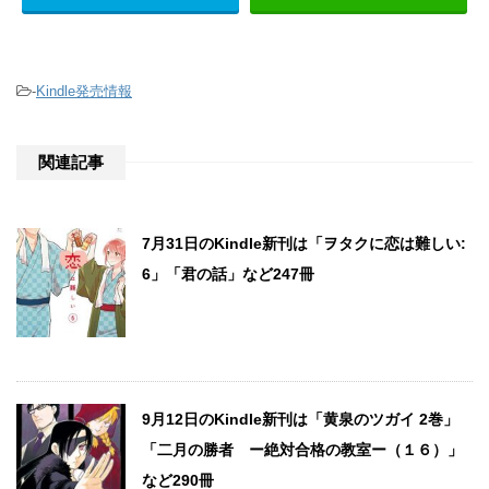
-
Kindle発売情報
関連記事
7月31日のKindle新刊は「ヲタクに恋は難しい:
6」「君の話」など247冊
9月12日のKindle新刊は「黄泉のツガイ 2巻」
「二月の勝者 ー絶対合格の教室ー（１６）」
など290冊