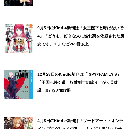
9月5日のKindle新刊は「女王陛下と呼ばないで
4」「どうも、好きな人に惚れ薬を依頼された魔
女です。１」など269冊以上
12月28日のKindle新刊は「 SPY×FAMILY 6」
「王国へ続く道 奴隷剣士の成り上がり英雄
譚 3」など697冊
4月8日のKindle新刊は「ソードアート・オンラ
イン プログレッシブ5」「ネトゲの嫁は女の子