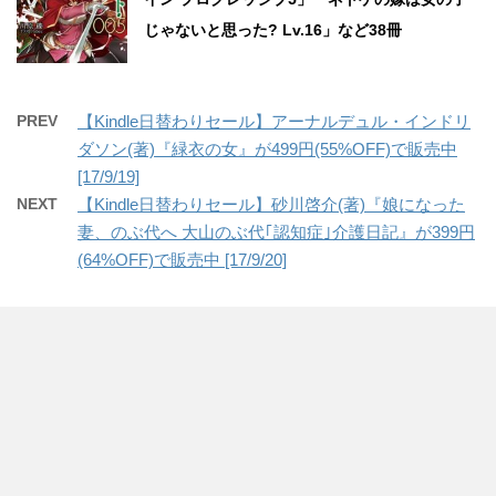
じゃないと思った? Lv.16」など38冊
PREV
【Kindle日替わりセール】アーナルデュル・インドリ
ダソン(著)『緑衣の女』が499円(55%OFF)で販売中
[17/9/19]
NEXT
【Kindle日替わりセール】砂川啓介(著)『娘になった
妻、のぶ代へ 大山のぶ代｢認知症｣介護日記』が399円
(64%OFF)で販売中 [17/9/20]