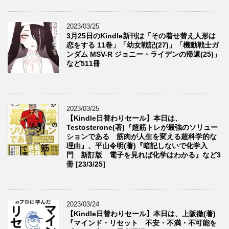
2023/03/25
3月25日のKindle新刊は「その着せ替え人形は
恋をする 11巻」「幼女戦記(27)」「機動戦士ガ
ンダム MSV-R ジョニー・ライデンの帰還(25)」
など511冊
2023/03/25
【Kindle日替わりセール】本日は、
Testosterone(著)『超筋トレが最強のソリュー
ションである 筋肉が人生を変える超科学的な
理由』、平山令明(著)『暗記しないで化学入
門 新訂版 電子を見れば化学はわかる』など3
冊 [23/3/25]
2023/03/24
【Kindle日替わりセール】本日は、上阪徹(著)
『マインド・リセット 不安・不満・不可能を