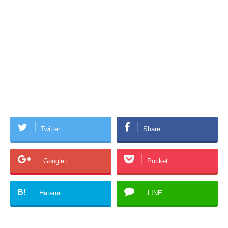
Twitter
Share
Google+
Pocket
B!
Hatena
LINE