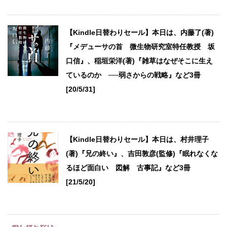
【Kindle日替わりセール】本日は、内藤了(著)
『メデューサの首 微生物研究室特任教授 坂
口信』、稲垣栄洋(著)『雑草はなぜそこに生え
ているのか ──弱さからの戦略』など3冊
[20/5/31]
【Kindle日替わりセール】本日は、村井理子
(著)『兄の終い』、吉田敦彦(監修)『眠れなくな
るほど面白い 図解 古事記』など3冊
[21/5/20]