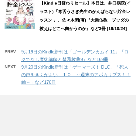
【Kindle日替わりセール】本日は、井口病院(イ
ラスト)『毒舌うさぎ先生のがんばらない貯金レ
ッスン 』、佐々木閑(著)『大乗仏教 ブッダの
教えはどこへ向かうのか』など3冊 [19/10/24]
PREV
9月19日のKindle新刊は「ゴールデンカムイ 11」「ロ
クでなし魔術講師と禁忌教典9」など169冊
NEXT
9月20日のKindle新刊は「ゲーマーズ！ DLC」「死人
の声をきくがよい １０ ～週末のアポカリプス！！
編～」など176冊