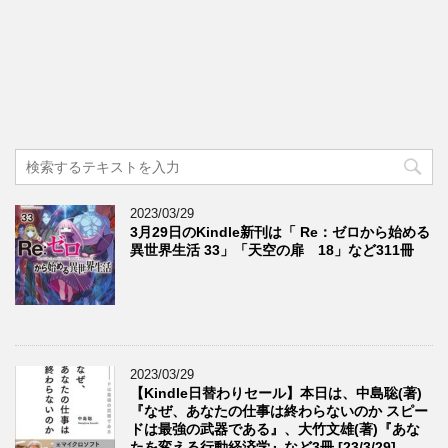
2023/03/29
3月29日のKindle新刊は「 Re：ゼロから始める
異世界生活 33」「天空の扉 18」など311冊
2023/03/29
【Kindle日替わりセール】本日は、中島聡(著)
『なぜ、あなたの仕事は終わらないのか スピー
ドは最強の武器である』、大竹文雄(著)『あな
たを変える行動経済学』など3冊 [23/3/29]