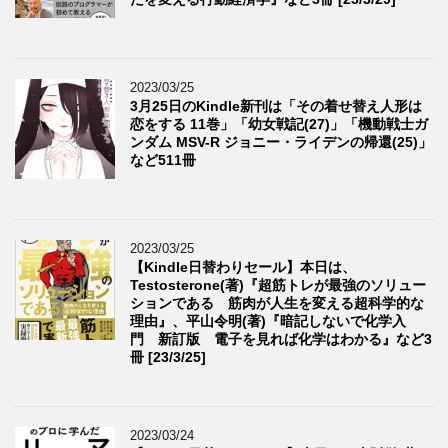
2023/03/25
3月25日のKindle新刊は「その着せ替え人形は
恋をする 11巻」「幼女戦記(27)」「機動戦士ガ
ンダム MSV-R ジョニー・ライデンの帰還(25)」
など511冊
2023/03/25
【Kindle日替わりセール】本日は、
Testosterone(著)『超筋トレが最強のソリュー
ションである 筋肉が人生を変える超科学的な
理由』、平山令明(著)『暗記しないで化学入
門 新訂版 電子を見れば化学はわかる』など3
冊 [23/3/25]
2023/03/24