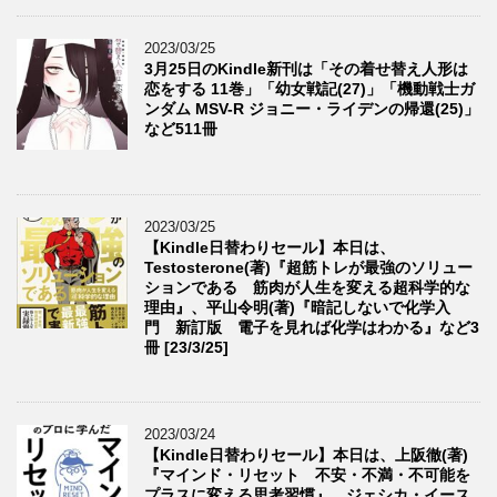
2023/03/25
3月25日のKindle新刊は「その着せ替え人形は
恋をする 11巻」「幼女戦記(27)」「機動戦士ガ
ンダム MSV-R ジョニー・ライデンの帰還(25)」
など511冊
2023/03/25
【Kindle日替わりセール】本日は、
Testosterone(著)『超筋トレが最強のソリュー
ションである 筋肉が人生を変える超科学的な
理由』、平山令明(著)『暗記しないで化学入
門 新訂版 電子を見れば化学はわかる』など3
冊 [23/3/25]
2023/03/24
【Kindle日替わりセール】本日は、上阪徹(著)
『マインド・リセット 不安・不満・不可能を
プラスに変える思考習慣』、ジェシカ・イース