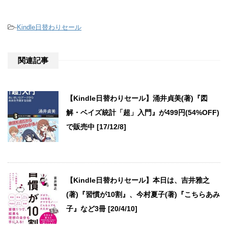
-
Kindle日替わりセール
関連記事
【Kindle日替わりセール】涌井貞美(著)『図
解・ベイズ統計「超」入門』が499円(54%OFF)
で販売中 [17/12/8]
【Kindle日替わりセール】本日は、吉井雅之
(著)『習慣が10割』、今村夏子(著)『こちらあみ
子』など3冊 [20/4/10]