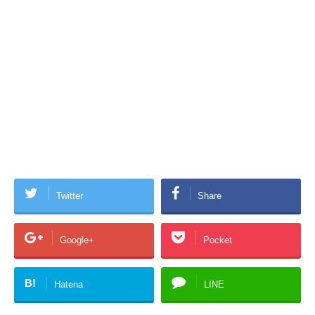
Twitter
Share
Google+
Pocket
B!
Hatena
LINE