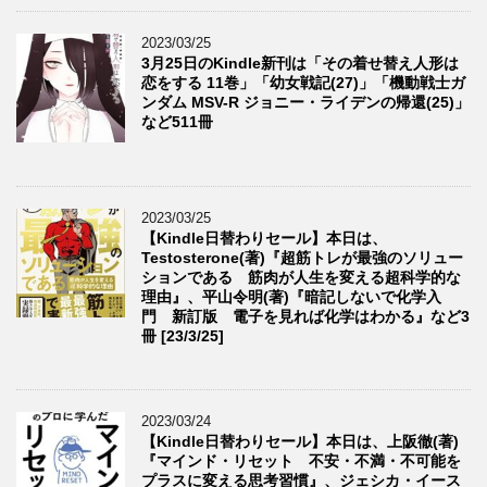
2023/03/25
3月25日のKindle新刊は「その着せ替え人形は
恋をする 11巻」「幼女戦記(27)」「機動戦士ガ
ンダム MSV-R ジョニー・ライデンの帰還(25)」
など511冊
2023/03/25
【Kindle日替わりセール】本日は、
Testosterone(著)『超筋トレが最強のソリュー
ションである 筋肉が人生を変える超科学的な
理由』、平山令明(著)『暗記しないで化学入
門 新訂版 電子を見れば化学はわかる』など3
冊 [23/3/25]
2023/03/24
【Kindle日替わりセール】本日は、上阪徹(著)
『マインド・リセット 不安・不満・不可能を
プラスに変える思考習慣』、ジェシカ・イース