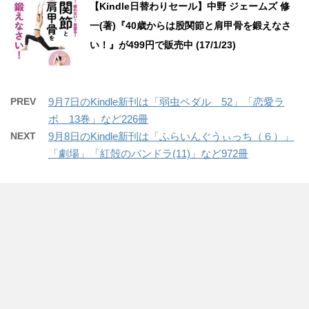
【Kindle日替わりセール】中野 ジェームズ 修
一(著)『40歳からは股関節と肩甲骨を鍛えなさ
い！』が499円で販売中 (17/1/23)
PREV
9月7日のKindle新刊は「弱虫ペダル 52」「恋愛ラ
ボ 13巻」など226冊
NEXT
9月8日のKindle新刊は「ふらいんぐうぃっち（６）」
「劇場」「紅殻のパンドラ(11)」など972冊