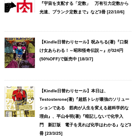
『宇宙を支配する「定数」 万有引力定数から
光速、プランク定数まで』など3冊 [22/10/6]
【Kindle日替わりセール】呪みちる(著)『口裂
け女あらわる！～昭和怪奇伝説～』が324円
(50%OFF)で販売中 [18/3/7]
【Kindle日替わりセール】本日は、
Testosterone(著)『超筋トレが最強のソリュー
ションである 筋肉が人生を変える超科学的な
理由』、平山令明(著)『暗記しないで化学入
門 新訂版 電子を見れば化学はわかる』など3
冊 [23/3/25]