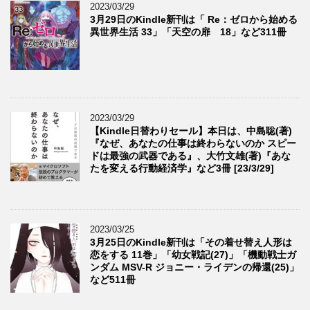
2023/03/29
3月29日のKindle新刊は「 Re：ゼロから始める
異世界生活 33」「天空の扉 18」など311冊
2023/03/29
【Kindle日替わりセール】本日は、中島聡(著)
『なぜ、あなたの仕事は終わらないのか スピー
ドは最強の武器である』、大竹文雄(著)『あな
たを変える行動経済学』など3冊 [23/3/29]
2023/03/25
3月25日のKindle新刊は「その着せ替え人形は
恋をする 11巻」「幼女戦記(27)」「機動戦士ガ
ンダム MSV-R ジョニー・ライデンの帰還(25)」
など511冊