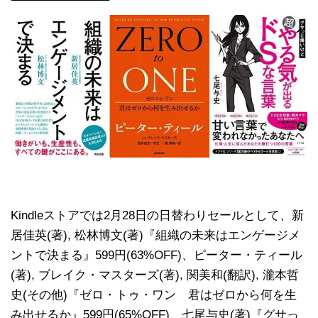
Kindleストアでは2月28日の日替わりセールとして、新
居佳英(著), 松林博文(著)『組織の未来はエンゲージメ
ントで決まる』599円(63%OFF)、ピーター・ティール
(著), ブレイク・マスターズ(著), 関美和(翻訳), 瀧本哲
史(その他)『ゼロ・トゥ・ワン 君はゼロから何を生
み出せるか』599円(65%OFF)、七尾与史(著)『グサっ