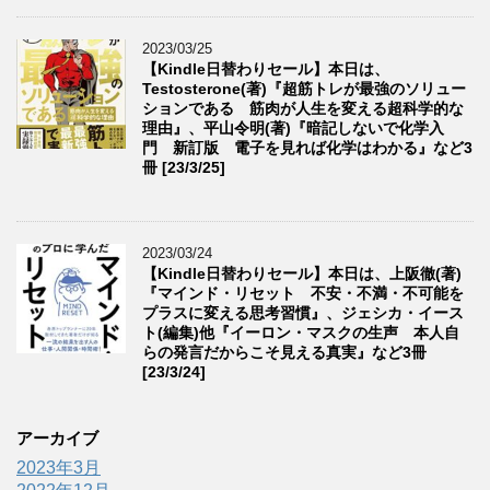
2023/03/25
【Kindle日替わりセール】本日は、
Testosterone(著)『超筋トレが最強のソリュー
ションである 筋肉が人生を変える超科学的な
理由』、平山令明(著)『暗記しないで化学入
門 新訂版 電子を見れば化学はわかる』など3
冊 [23/3/25]
2023/03/24
【Kindle日替わりセール】本日は、上阪徹(著)
『マインド・リセット 不安・不満・不可能を
プラスに変える思考習慣』、ジェシカ・イース
ト(編集)他『イーロン・マスクの生声 本人自
らの発言だからこそ見える真実』など3冊
[23/3/24]
アーカイブ
2023年3月