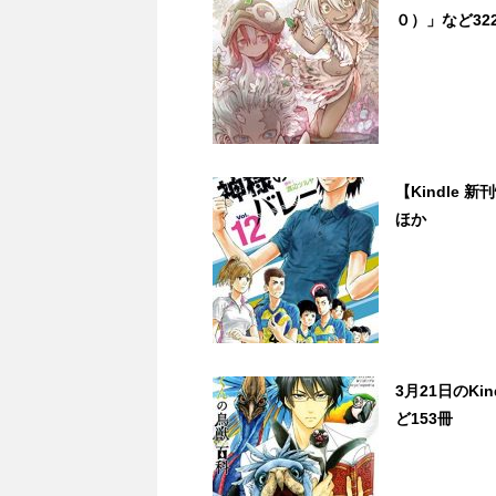
０）」など32
【Kindle 
ほか
3月21日のK
ど153冊