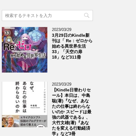
2023/03/29
3月29日のKindle新
刊は「 Re：ゼロから
始める異世界生活
33」「天空の扉
18」など311冊
2023/03/29
【Kindle日替わりセ
ール】本日は、中島
聡(著)『なぜ、あな
たの仕事は終わらな
いのか スピードは最
強の武器である』、
大竹文雄(著)『あな
たを変える行動経済
学』など3冊