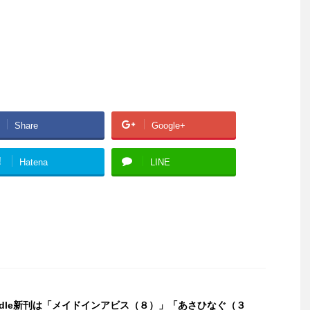
Share
Google+
!
Hatena
LINE
indle新刊は「メイドインアビス（８）」「あさひなぐ（３