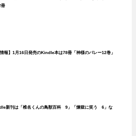
2冊
新刊情報】1月16日発売のKindle本は78冊「神様のバレー12巻」
indle新刊は「椎名くんの鳥獣百科 9」「煉獄に笑う 6」な