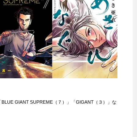
「BLUE GIANT SUPREME（７）」「GIGANT（３）」な