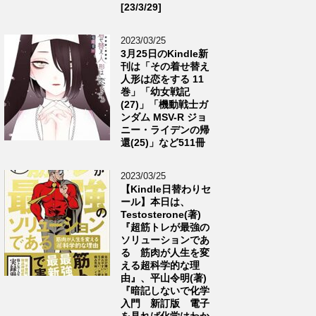
[23/3/29]
2023/03/25
3月25日のKindle新
刊は「その着せ替え
人形は恋をする 11
巻」「幼女戦記
(27)」「機動戦士ガ
ンダム MSV-R ジョ
ニー・ライデンの帰
還(25)」など511冊
2023/03/25
【Kindle日替わりセ
ール】本日は、
Testosterone(著)
『超筋トレが最強の
ソリューションであ
る 筋肉が人生を変
える超科学的な理
由』、平山令明(著)
『暗記しないで化学
入門 新訂版 電子
を見れば化学はわか