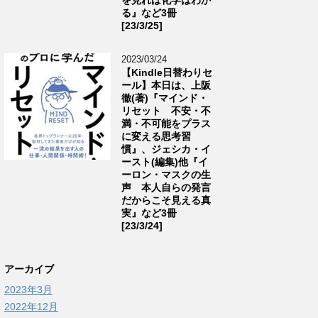
る』など3冊
[23/3/25]
2023/03/24
【Kindle日替わりセ
ール】本日は、上阪
徹(著)『マインド・
リセット 不安・不
満・不可能をプラス
に変える思考習
慣』、ジェシカ・イ
ースト(編集)他『イ
ーロン・マスクの生
声 本人自らの発言
だからこそ見える真
実』など3冊
[23/3/24]
アーカイブ
2023年3月
2022年12月