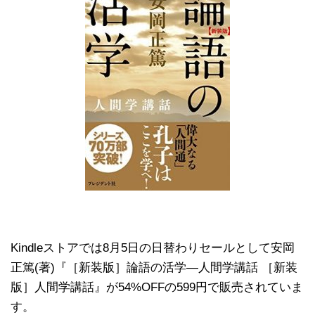
Kindleストアでは8月5日の日替わりセールとして安岡
正篤(著)『［新装版］論語の活学―人間学講話 ［新装
版］人間学講話』が54%OFFの599円で販売されていま
す。