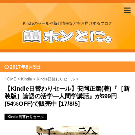
Kindleのセールや新刊情報などをお届けするブログ
2017年8月5日
HOME
>
Kindle
>
Kindle日替わりセール
>
【Kindle日替わりセール】安岡正篤(著)『［新
装版］論語の活学―人間学講話』が599円
(54%OFF)で販売中 [17/8/5]
Kindle日替わりセール