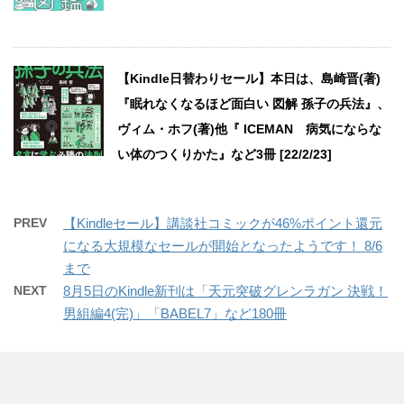
【Kindle日替わりセール】本日は、島崎晋(著)
『眠れなくなるほど面白い 図解 孫子の兵法』、
ヴィム・ホフ(著)他『 ICEMAN 病気にならな
い体のつくりかた』など3冊 [22/2/23]
PREV
【Kindleセール】講談社コミックが46%ポイント還元
になる大規模なセールが開始となったようです！ 8/6
まで
NEXT
8月5日のKindle新刊は「天元突破グレンラガン 決戦！
男組編4(完)」「BABEL7」など180冊