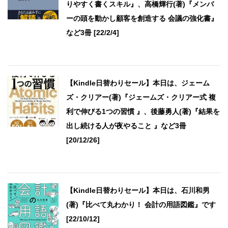
りやすく書くスキル』、高橋輝行(著)『メンバ
ーの頭を動かし顧客を創造する 会議の強化書』
など3冊 [22/2/4]
【Kindle日替わりセール】本日は、ジェーム
ズ・クリアー(著)『ジェームズ・クリアー式 複
利で伸びる1つの習慣 』、後藤勇人(著)『結果を
出し続ける人が夜やること 』など3冊
[20/12/26]
【Kindle日替わりセール】本日は、石川和男
(著)『比べて丸わかり！ 会計の用語図鑑』です
[22/10/12]