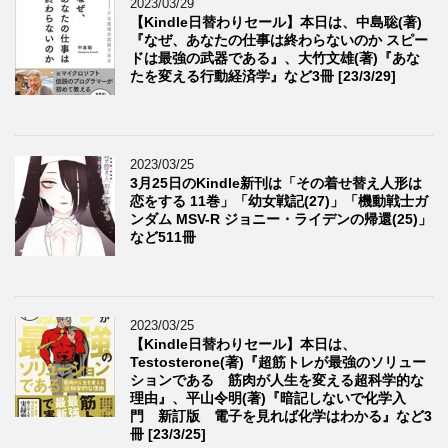
2023/03/29
【Kindle日替わりセール】本日は、中島聡(著)
『なぜ、あなたの仕事は終わらないのか スピー
ドは最強の武器である』、大竹文雄(著)『あな
たを変える行動経済学』など3冊 [23/3/29]
2023/03/25
3月25日のKindle新刊は「その着せ替え人形は
恋をする 11巻」「幼女戦記(27)」「機動戦士ガ
ンダム MSV-R ジョニー・ライデンの帰還(25)」
など511冊
2023/03/25
【Kindle日替わりセール】本日は、
Testosterone(著)『超筋トレが最強のソリュー
ションである 筋肉が人生を変える超科学的な
理由』、平山令明(著)『暗記しないで化学入
門 新訂版 電子を見れば化学はわかる』など3
冊 [23/3/25]