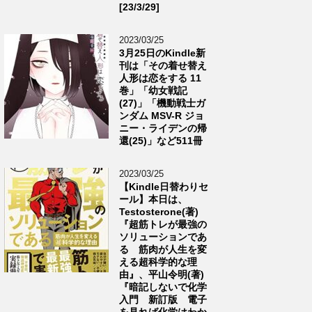
[23/3/29]
2023/03/25
3月25日のKindle新
刊は「その着せ替え
人形は恋をする 11
巻」「幼女戦記
(27)」「機動戦士ガ
ンダム MSV-R ジョ
ニー・ライデンの帰
還(25)」など511冊
2023/03/25
【Kindle日替わりセ
ール】本日は、
Testosterone(著)
『超筋トレが最強の
ソリューションであ
る 筋肉が人生を変
える超科学的な理
由』、平山令明(著)
『暗記しないで化学
入門 新訂版 電子
を見れば化学はわか