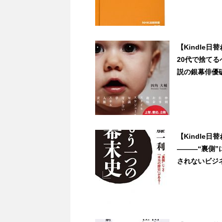
【Kindle
20代で捨てる
説の銀幕俳優破天
【Kindle
―――“裏側”
されないビジネス