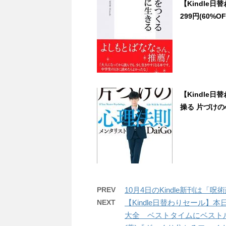
【Kindle
299円(60%OF
【Kindle
操る 片づけの心
PREV
10月4日のKindle新刊は「
NEXT
【Kindle日替わりセール】
大全 ベストタイムにベスト