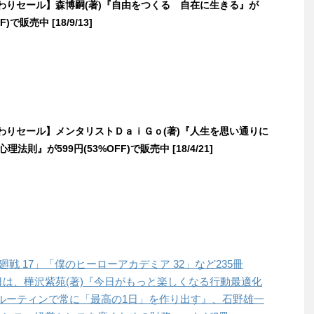
日替わりセール】森博嗣(著)『自由をつくる 自在に生きる』が
F)で販売中 [18/9/13]
日替わりセール】メンタリストＤａｉＧｏ(著)『人生を思い通りに
理法則』が599円(53%OFF)で販売中 [18/4/21]
呪術廻戦 17」「僕のヒーローアカデミア 32」など235冊
本日は、樺沢紫苑(著)『今日がもっと楽しくなる行動最適化
ルーティンで常に「最高の1日」を作り出す』、石野雄一