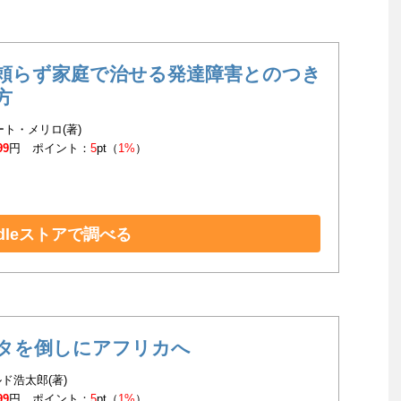
頼らず家庭で治せる発達障害とのつき
方
バート・メリロ(著)
99
円 ポイント：
5
pt（
1%
）
ndleストアで調べる
タを倒しにアフリカへ
ド浩太郎(著)
99
円 ポイント：
5
pt（
1%
）