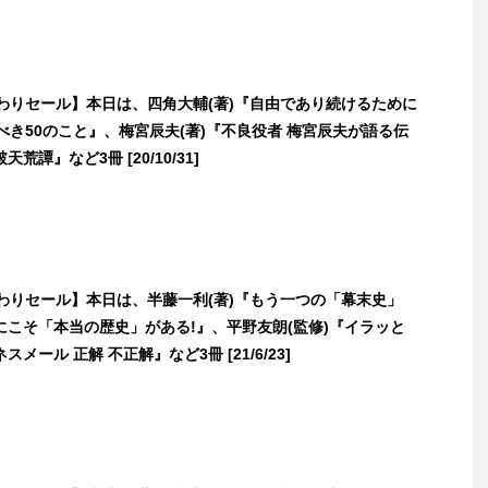
日替わりセール】本日は、四角大輔(著)『自由であり続けるために
べき50のこと』、梅宮辰夫(著)『不良役者 梅宮辰夫が語る伝
荒譚』など3冊 [20/10/31]
日替わりセール】本日は、半藤一利(著)『もう一つの「幕末史」
にこそ「本当の歴史」がある!』、平野友朗(監修)『イラッと
メール 正解 不正解』など3冊 [21/6/23]