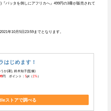
著)『バッタを倒しにアフリカへ』499円の3冊が販売されて
1年10月5日23:59までとなります。
ラはじめます！
うか(著), 鈴木知子(監修)
99
円 ポイント：
5
pt（
1%
）
ndleストアで調べる