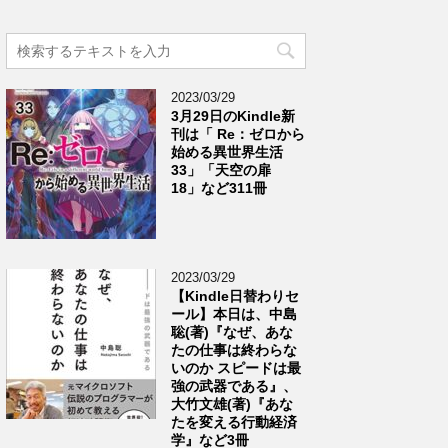
2023/03/29
3月29日のKindle新
刊は「 Re：ゼロから
始める異世界生活
33」「天空の扉
18」など311冊
2023/03/29
【Kindle日替わりセ
ール】本日は、中島
聡(著)『なぜ、あな
たの仕事は終わらな
いのか スピードは最
強の武器である』、
大竹文雄(著)『あな
たを変える行動経済
学』など3冊