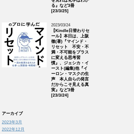
る』など3冊
[23/3/25]
2023/03/24
【Kindle日替わりセ
ール】本日は、上阪
徹(著)『マインド・
リセット 不安・不
満・不可能をプラス
に変える思考習
慣』、ジェシカ・イ
ースト(編集)他『イ
ーロン・マスクの生
声 本人自らの発言
だからこそ見える真
実』など3冊
[23/3/24]
アーカイブ
2023年3月
2022年12月