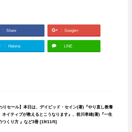
Share
Google+
!
Hatena
LINE
日替わりセール】本日は、デイビッド・セイン(著)『やり直し教養
、ネイティブが教えるとこうなります』、前川孝雄(著)『一生
くり方 』など3冊 [19/11/5]