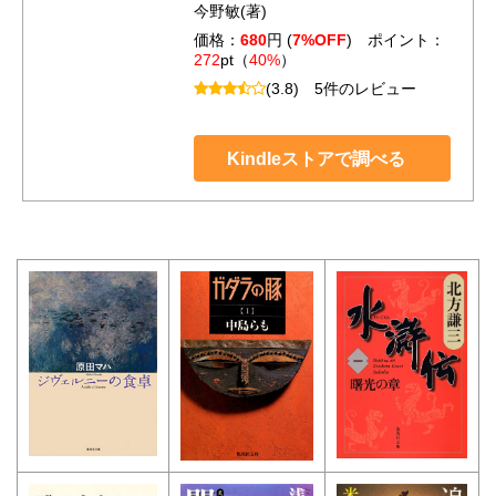
今野敏(著)
価格：
680
円 (
7%OFF
) ポイント：
272
pt（
40%
）
(3.8)
5件のレビュー
Kindleストアで調べる