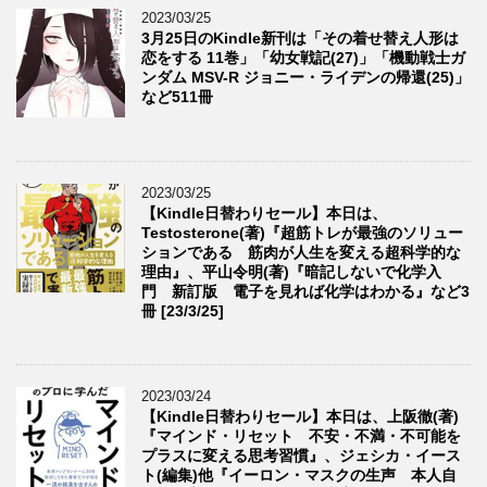
2023/03/25
3月25日のKindle新刊は「その着せ替え人形は
恋をする 11巻」「幼女戦記(27)」「機動戦士ガ
ンダム MSV-R ジョニー・ライデンの帰還(25)」
など511冊
2023/03/25
【Kindle日替わりセール】本日は、
Testosterone(著)『超筋トレが最強のソリュー
ションである 筋肉が人生を変える超科学的な
理由』、平山令明(著)『暗記しないで化学入
門 新訂版 電子を見れば化学はわかる』など3
冊 [23/3/25]
2023/03/24
【Kindle日替わりセール】本日は、上阪徹(著)
『マインド・リセット 不安・不満・不可能を
プラスに変える思考習慣』、ジェシカ・イース
ト(編集)他『イーロン・マスクの生声 本人自