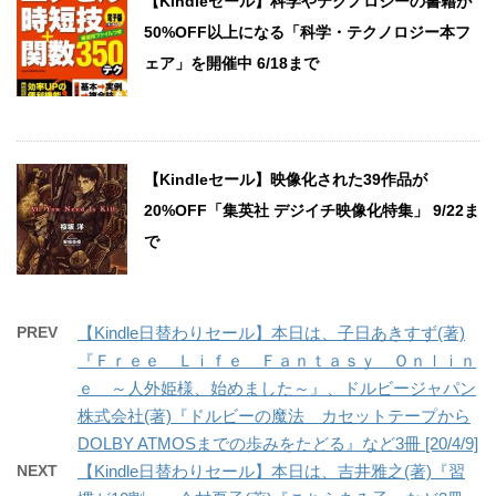
【Kindleセール】科学やテクノロジーの書籍が
50%OFF以上になる「科学・テクノロジー本フ
ェア」を開催中 6/18まで
【Kindleセール】映像化された39作品が
20%OFF「集英社 デジイチ映像化特集」 9/22ま
で
PREV
【Kindle日替わりセール】本日は、子日あきすず(著)
『Ｆｒｅｅ Ｌｉｆｅ Ｆａｎｔａｓｙ Ｏｎｌｉｎ
ｅ ～人外姫様、始めました～』、ドルビージャパン
株式会社(著)『ドルビーの魔法 カセットテープから
DOLBY ATMOSまでの歩みをたどる』など3冊 [20/4/9]
NEXT
【Kindle日替わりセール】本日は、吉井雅之(著)『習