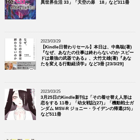
異世界生活 33」「天空の扉 18」など311冊
2023/03/29
【Kindle日替わりセール】本日は、中島聡(著)
『なぜ、あなたの仕事は終わらないのか スピー
ドは最強の武器である』、大竹文雄(著)『あな
たを変える行動経済学』など3冊 [23/3/29]
2023/03/25
3月25日のKindle新刊は「その着せ替え人形は
恋をする 11巻」「幼女戦記(27)」「機動戦士ガ
ンダム MSV-R ジョニー・ライデンの帰還(25)」
など511冊