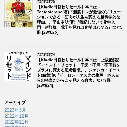
2023/03/25
【Kindle日替わりセール】本日は、
Testosterone(著)『超筋トレが最強のソリュー
ションである 筋肉が人生を変える超科学的な
理由』、平山令明(著)『暗記しないで化学入
門 新訂版 電子を見れば化学はわかる』など3
冊 [23/3/25]
2023/03/24
【Kindle日替わりセール】本日は、上阪徹(著)
『マインド・リセット 不安・不満・不可能を
プラスに変える思考習慣』、ジェシカ・イース
ト(編集)他『イーロン・マスクの生声 本人自
らの発言だからこそ見える真実』など3冊
[23/3/24]
アーカイブ
2023年3月
2022年12月
2022年11月