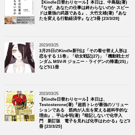
【Kindle日替わりセール】本日は、中島聡(著)
『なぜ、あなたの仕事は終わらないのか スピー
ドは最強の武器である』、大竹文雄(著)『あな
たを変える行動経済学』など3冊 [23/3/29]
2023/03/25
3月25日のKindle新刊は「その着せ替え人形は
恋をする 11巻」「幼女戦記(27)」「機動戦士ガ
ンダム MSV-R ジョニー・ライデンの帰還(25)」
など511冊
2023/03/25
【Kindle日替わりセール】本日は、
Testosterone(著)『超筋トレが最強のソリュー
ションである 筋肉が人生を変える超科学的な
理由』、平山令明(著)『暗記しないで化学入
門 新訂版 電子を見れば化学はわかる』など3
冊 [23/3/25]