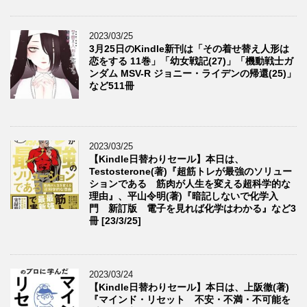
2023/03/25
3月25日のKindle新刊は「その着せ替え人形は
恋をする 11巻」「幼女戦記(27)」「機動戦士ガ
ンダム MSV-R ジョニー・ライデンの帰還(25)」
など511冊
2023/03/25
【Kindle日替わりセール】本日は、
Testosterone(著)『超筋トレが最強のソリュー
ションである 筋肉が人生を変える超科学的な
理由』、平山令明(著)『暗記しないで化学入
門 新訂版 電子を見れば化学はわかる』など3
冊 [23/3/25]
2023/03/24
【Kindle日替わりセール】本日は、上阪徹(著)
『マインド・リセット 不安・不満・不可能を