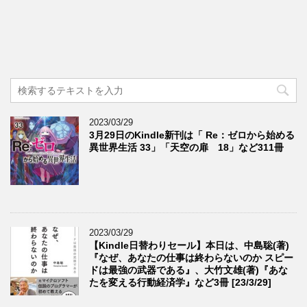
2023/03/29
3月29日のKindle新刊は「 Re：ゼロから始める
異世界生活 33」「天空の扉 18」など311冊
2023/03/29
【Kindle日替わりセール】本日は、中島聡(著)
『なぜ、あなたの仕事は終わらないのか スピー
ドは最強の武器である』、大竹文雄(著)『あな
たを変える行動経済学』など3冊 [23/3/29]