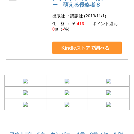
ー 萌える侵略者８
出版社 ：講談社 (2013/11/1)
価 格 ： ￥
416
ポイント還元
0
pt（
-
%）
Kindleストアで調べる