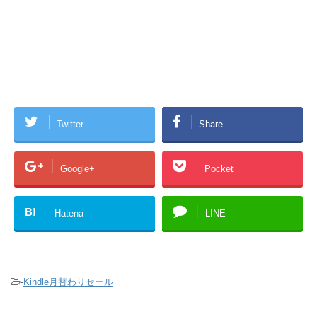
Twitter
Share
Google+
Pocket
B!
Hatena
LINE
-
Kindle月替わりセール