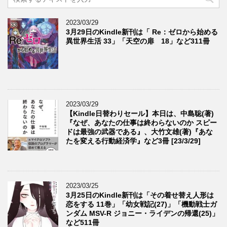
2023/03/29
3月29日のKindle新刊は「 Re：ゼロから始める
異世界生活 33」「天空の扉 18」など311冊
2023/03/29
【Kindle日替わりセール】本日は、中島聡(著)
『なぜ、あなたの仕事は終わらないのか スピー
ドは最強の武器である』、大竹文雄(著)『あな
たを変える行動経済学』など3冊 [23/3/29]
2023/03/25
3月25日のKindle新刊は「その着せ替え人形は
恋をする 11巻」「幼女戦記(27)」「機動戦士ガ
ンダム MSV-R ジョニー・ライデンの帰還(25)」
など511冊