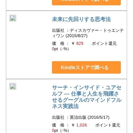
未来に先回りする思考法
出版社 ：ディスカヴァー・トゥエンテ
ィワン (2015/8/27)
価 格 ： ￥
829
ポイント還元
0
pt（
-
%）
Kindleストアで調べる
サーチ・インサイド・ユアセ
ルフ ― 仕事と人生を飛躍さ
せるグーグルのマインドフル
ネス実践法
出版社 ：英治出版 (2016/5/17)
価 格 ： ￥
1,026
ポイント還元
0
pt（
-
%）