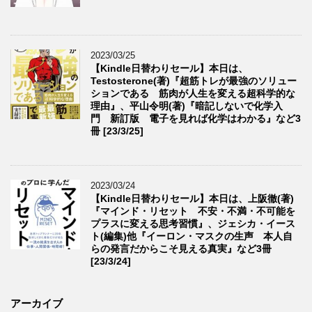
2023/03/25
【Kindle日替わりセール】本日は、
Testosterone(著)『超筋トレが最強のソリュー
ションである 筋肉が人生を変える超科学的な
理由』、平山令明(著)『暗記しないで化学入
門 新訂版 電子を見れば化学はわかる』など3
冊 [23/3/25]
2023/03/24
【Kindle日替わりセール】本日は、上阪徹(著)
『マインド・リセット 不安・不満・不可能を
プラスに変える思考習慣』、ジェシカ・イース
ト(編集)他『イーロン・マスクの生声 本人自
らの発言だからこそ見える真実』など3冊
[23/3/24]
アーカイブ