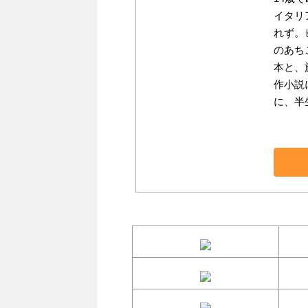
イタリ
れず。
のあち
本と、
作小説
に、半