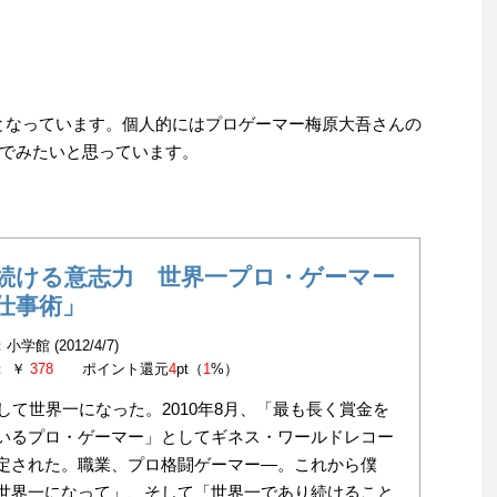
)までとなっています。個人的にはプロゲーマー梅原大吾さんの
でみたいと思っています。
続ける意志力 世界一プロ・ゲーマー
仕事術」
学館 (2012/4/7)
： ￥
378
ポイント還元
4
pt（
1
%）
にして世界一になった。2010年8月、「最も長く賞金を
いるプロ・ゲーマー」としてギネス・ワールドレコー
定された。職業、プロ格闘ゲーマー―。これから僕
世界一になって」、そして「世界一であり続けること