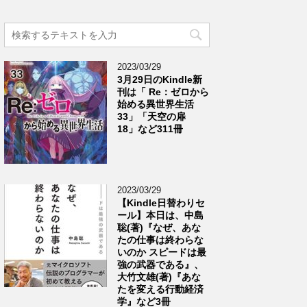
2023/03/29
3月29日のKindle新
刊は「 Re：ゼロから
始める異世界生活
33」「天空の扉
18」など311冊
2023/03/29
【Kindle日替わりセ
ール】本日は、中島
聡(著)『なぜ、あな
たの仕事は終わらな
いのか スピードは最
強の武器である』、
大竹文雄(著)『あな
たを変える行動経済
学』など3冊