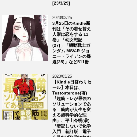
[23/3/29]
2023/03/25
3月25日のKindle新
刊は「その着せ替え
人形は恋をする 11
巻」「幼女戦記
(27)」「機動戦士ガ
ンダム MSV-R ジョ
ニー・ライデンの帰
還(25)」など511冊
2023/03/25
【Kindle日替わりセ
ール】本日は、
Testosterone(著)
『超筋トレが最強の
ソリューションであ
る 筋肉が人生を変
える超科学的な理
由』、平山令明(著)
『暗記しないで化学
入門 新訂版 電子
を見れば化学はわか