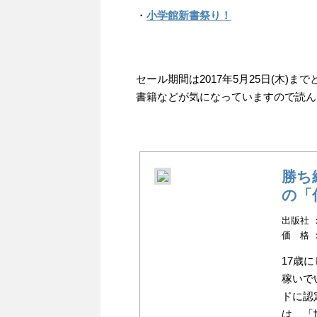
・
小学館新書祭り！
セール期間は2017年5月25日(木
書籍などが気になっていますので読ん
勝ち
の「
出版社 ：小
価 格 
17歳
稼いで
ドに認
は、「