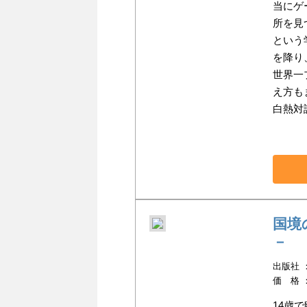
当にゲ
所を見
という
を降り
世界一
え方も
白熱対
国境
－
出版社 ：小
価 格 
14歳