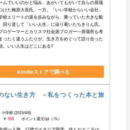
ームでいいのかと悩み、あがいてもがいて自らの居場
つけた梅原大吾氏。一方、「いい学校からいい会社」
学校エリートの道を歩みながら、乗っていた大きな船
、回り道して「いい人生」に辿り着いたちきりん氏。
プロゲーマーとカリスマ社会派ブロガー―居場所も考
まったく違うふたりが、生き方をめぐって語り合った
談。いい人生はどこにある?
Kindleストアで調べる
のない生き方 －私をつくった本と旅
学館 (2015/4/6)
： ￥
559
ポイント還元
0
pt（
-
%）
で欧州一人旅、17歳でイタリア留学。住んだところは、