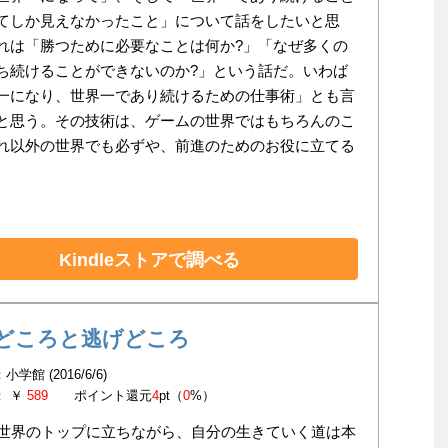
てしか見えなかったこと」について話をしたいと思
れは「勝つために必要なことは何か?」「なぜ多くの
ち続けることができないのか?」という話だ。いわば
一になり、世界一であり続けるための仕事術」とも言
と思う。その技術は、ゲームの世界ではもちろんのこ
れ以外の世界でも必ずや、前進のためのお役に立てる
。
Kindleストアで調べる
どころと逃げどころ
学館 (2016/6/6)
： ￥
589
ポイント還元
4
pt（
0
%）
で世界のトップに立ちながら、自分の生きていく道は本