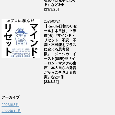
る』など3冊
[23/3/25]
2023/03/24
【Kindle日替わりセ
ール】本日は、上阪
徹(著)『マインド・
リセット 不安・不
満・不可能をプラス
に変える思考習
慣』、ジェシカ・イ
ースト(編集)他『イ
ーロン・マスクの生
声 本人自らの発言
だからこそ見える真
実』など3冊
[23/3/24]
アーカイブ
2023年3月
2022年12月