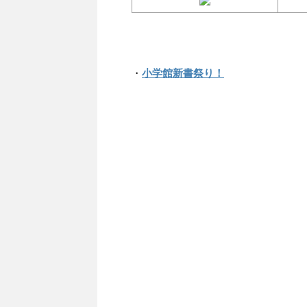
・
小学館新書祭り！