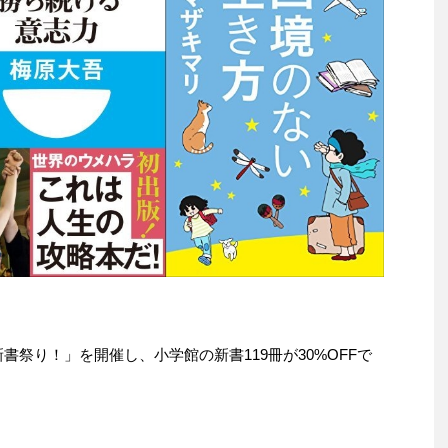
学館新書祭り！」を開催し、小学館の新書119冊が30%OFFで