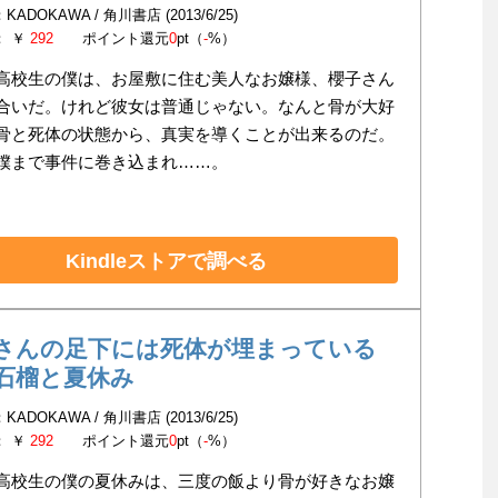
ADOKAWA / 角川書店 (2013/6/25)
： ￥
292
ポイント還元
0
pt（
-
%）
高校生の僕は、お屋敷に住む美人なお嬢様、櫻子さん
合いだ。けれど彼女は普通じゃない。なんと骨が大好
骨と死体の状態から、真実を導くことが出来るのだ。
僕まで事件に巻き込まれ……。
Kindleストアで調べる
さんの足下には死体が埋まっている
石榴と夏休み
ADOKAWA / 角川書店 (2013/6/25)
： ￥
292
ポイント還元
0
pt（
-
%）
高校生の僕の夏休みは、三度の飯より骨が好きなお嬢