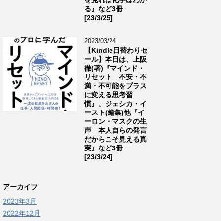
る』など3冊
[23/3/25]
2023/03/24
【Kindle日替わりセ
ール】本日は、上阪
徹(著)『マインド・
リセット 不安・不
満・不可能をプラス
に変える思考習
慣』、ジェシカ・イ
ースト(編集)他『イ
ーロン・マスクの生
声 本人自らの発言
だからこそ見える真
実』など3冊
[23/3/24]
アーカイブ
2023年3月
2022年12月