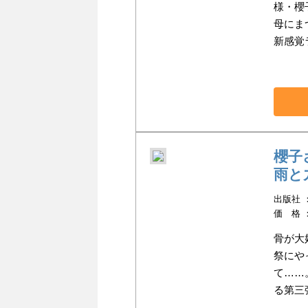
様・櫻
母にま
新感覚
櫻子
雨と
出版社 ：K
価 格 
骨が大
祭にや
て……
る第三