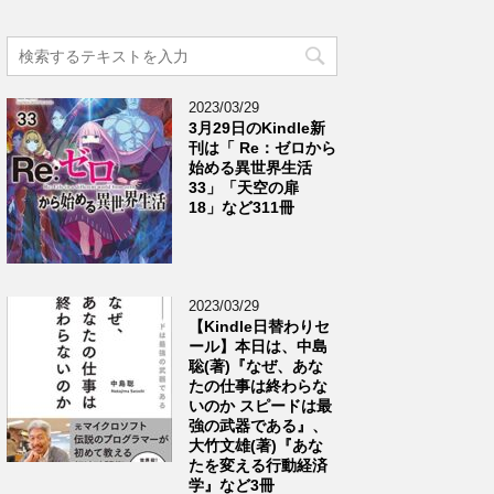
2023/03/29
3月29日のKindle新
刊は「 Re：ゼロから
始める異世界生活
33」「天空の扉
18」など311冊
2023/03/29
【Kindle日替わりセ
ール】本日は、中島
聡(著)『なぜ、あな
たの仕事は終わらな
いのか スピードは最
強の武器である』、
大竹文雄(著)『あな
たを変える行動経済
学』など3冊