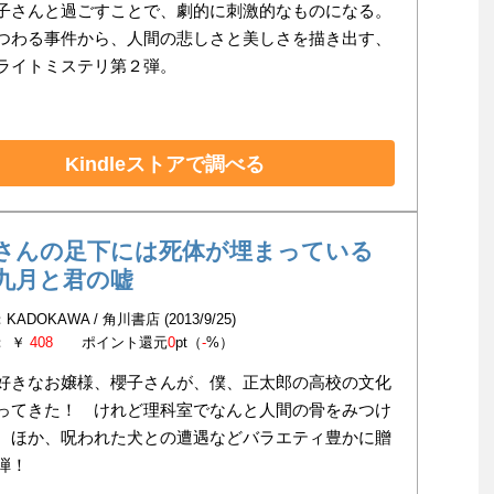
子さんと過ごすことで、劇的に刺激的なものになる。
つわる事件から、人間の悲しさと美しさを描き出す、
ライトミステリ第２弾。
Kindleストアで調べる
さんの足下には死体が埋まっている
九月と君の嘘
ADOKAWA / 角川書店 (2013/9/25)
： ￥
408
ポイント還元
0
pt（
-
%）
好きなお嬢様、櫻子さんが、僕、正太郎の高校の文化
ってきた！ けれど理科室でなんと人間の骨をみつけ
。ほか、呪われた犬との遭遇などバラエティ豊かに贈
弾！