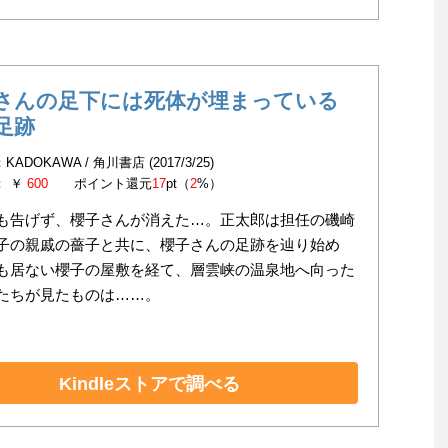
さんの足下には死体が埋まっている
足跡
ADOKAWA / 角川書店 (2017/3/25)
： ￥
600
ポイント還元
17
pt（
2
%）
も告げず、櫻子さんが消えた…。正太郎は担任の磯崎
子の親戚の薔子と共に、櫻子さんの足跡を辿り始め
も居ない櫻子の屋敷を経て、層雲峡の温泉地へ向った
たちが見たものは……。
Kindleストアで調べる