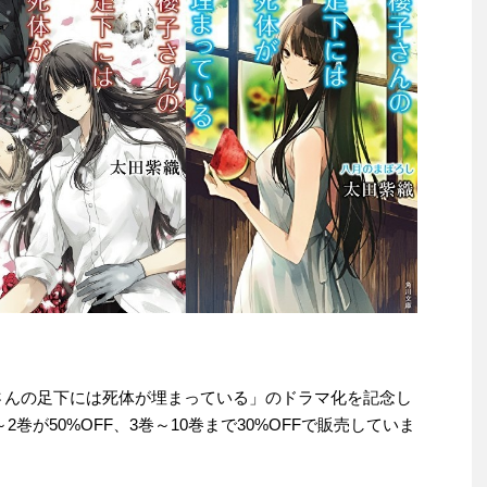
「櫻子さんの足下には死体が埋まっている」のドラマ化を記念し
巻が50%OFF、3巻～10巻まで30%OFFで販売していま