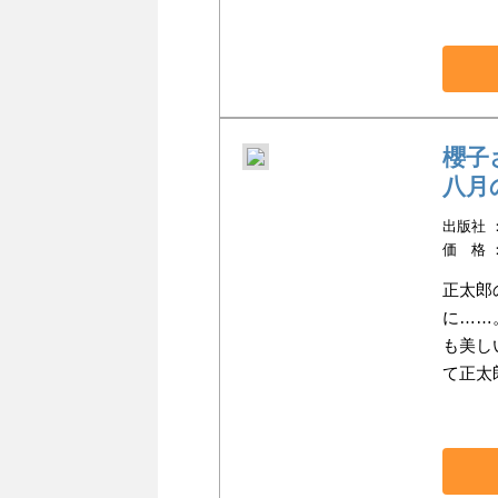
櫻子
八月
出版社 ：K
価 格 
正太郎
に……
も美し
て正太