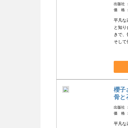
出版社 ：K
価 格 
平凡な
と知り
きで、
そして
櫻子
骨と
出版社 ：K
価 格 
平凡な