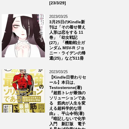
[23/3/29]
2023/03/25
3月25日のKindle新
刊は「その着せ替え
人形は恋をする 11
巻」「幼女戦記
(27)」「機動戦士ガ
ンダム MSV-R ジョ
ニー・ライデンの帰
還(25)」など511冊
2023/03/25
【Kindle日替わりセ
ール】本日は、
Testosterone(著)
『超筋トレが最強の
ソリューションであ
る 筋肉が人生を変
える超科学的な理
由』、平山令明(著)
『暗記しないで化学
入門 新訂版 電子
を見れば化学はわか