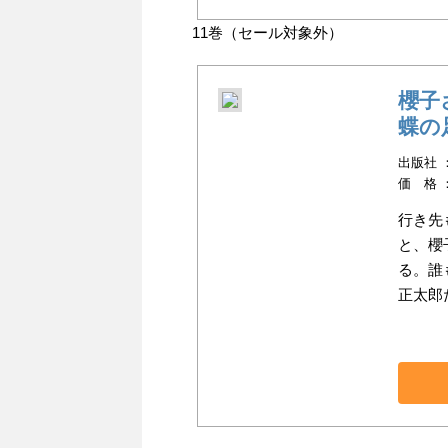
11巻（セール対象外）
櫻子
蝶の
出版社 ：K
価 格 
行き先
と、櫻
る。誰
正太郎