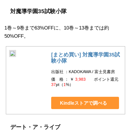
対魔導学園35試験小隊
1巻～9巻まで63%OFFに、10巻～13巻までは約
50%OFF。
[まとめ買い] 対魔導学園35試
験小隊
出版社 ：KADOKAWA / 富士見書房
価 格 ： ￥
3,983
ポイント還元
37
pt（
1
%）
Kindleストアで調べる
デート・ア・ライブ