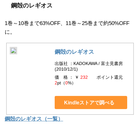
鋼殻のレギオス
1巻～10巻まで63%OFF、11巻～25巻まで約50%OFF
に。
鋼殻のレギオス
出版社 ：KADOKAWA / 富士見書房
(2010/12/1)
価 格 ： ￥
232
ポイント還元
2
pt（
0
%）
Kindleストアで調べる
鋼殻のレギオス（一覧）