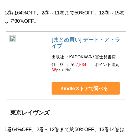
1巻は64%OFF、2巻～11巻まで50%OFF、12巻～15巻
まで30%OFF。
[まとめ買い] デート・ア・ラ
イブ
出版社 ：KADOKAWA / 富士見書房
価 格 ： ￥
7,534
ポイント還元
68
pt（
1
%）
Kindleストアで調べる
東京レイヴンズ
1巻64%OFF、2巻～12巻まで約50%OFF、13巻14巻は