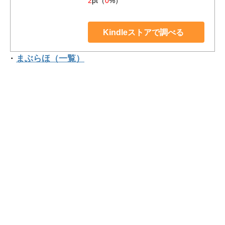
2
pt（
0
%）
Kindleストアで調べる
・
まぶらほ（一覧）