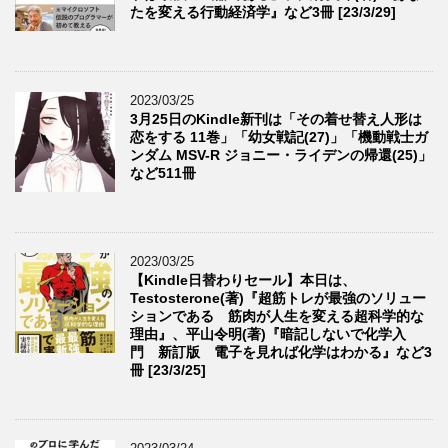
たを変える行動経済学』など3冊 [23/3/29]
2023/03/25
3月25日のKindle新刊は「その着せ替え人形は
恋をする 11巻」「幼女戦記(27)」「機動戦士ガ
ンダム MSV-R ジョニー・ライデンの帰還(25)」
など511冊
2023/03/25
【Kindle日替わりセール】本日は、
Testosterone(著)『超筋トレが最強のソリュー
ションである 筋肉が人生を変える超科学的な
理由』、平山令明(著)『暗記しないで化学入
門 新訂版 電子を見れば化学はわかる』など3
冊 [23/3/25]