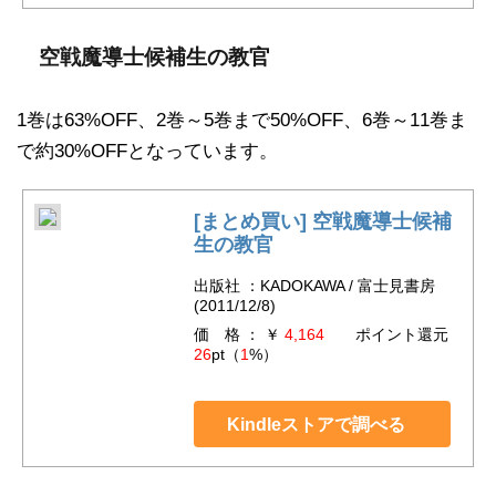
空戦魔導士候補生の教官
1巻は63%OFF、2巻～5巻まで50%OFF、6巻～11巻ま
で約30%OFFとなっています。
[まとめ買い] 空戦魔導士候補
生の教官
出版社 ：KADOKAWA / 富士見書房
(2011/12/8)
価 格 ： ￥
4,164
ポイント還元
26
pt（
1
%）
Kindleストアで調べる