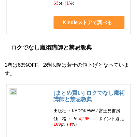
63
pt（
1
%）
Kindleストアで調べる
ロクでなし魔術講師と禁忌教典
1巻は63%OFF、2巻以降は若干の値下げとなっていま
す。
[まとめ買い] ロクでなし魔術
講師と禁忌教典
出版社 ：KADOKAWA / 富士見書房
価 格 ： ￥
4,295
ポイント還元
169
pt（
4
%）