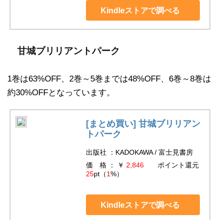
Kindleストアで調べる
甘城ブリリアントパーク
1巻は63%OFF、2巻～5巻までは48%OFF、6巻～8巻は
約30%OFFとなっています。
[まとめ買い] 甘城ブリリアン
トパーク
出版社 ：KADOKAWA / 富士見書房
価 格 ： ￥
2,846
ポイント還元
25
pt（
1
%）
Kindleストアで調べる