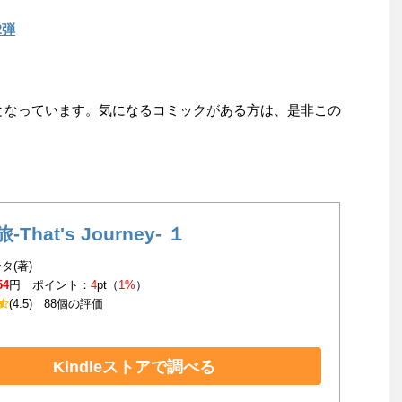
2弾
)までとなっています。気になるコミックがある方は、是非この
That's Journey- １
タ(著)
54
円 ポイント：
4
pt（
1%
）
(4.5)
88個の評価
Kindleストアで調べる