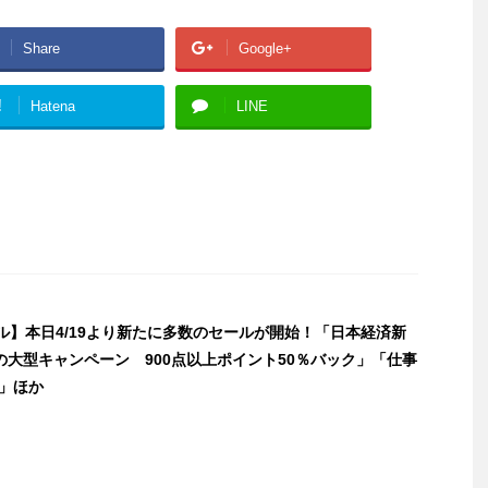
Share
Google+
!
Hatena
LINE
セール】本日4/19より新たに多数のセールが開始！「日本経済新
の大型キャンペーン 900点以上ポイント50％バック」「仕事
ア」ほか