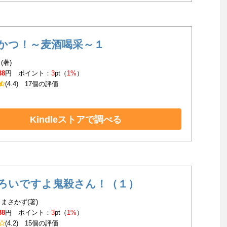
かつ！～麦酒喝采～１
(著)
38
円 ポイント：
3
pt（
1%
）
(4.4)
17個の評価
Kindleストアで調べる
ろいですよ鬼殺さん！（１）
まさかず(著)
38
円 ポイント：
3
pt（
1%
）
(4.2)
15個の評価