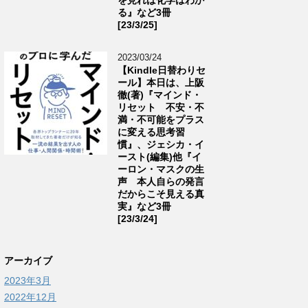
る』など3冊
[23/3/25]
2023/03/24
【Kindle日替わりセ
ール】本日は、上阪
徹(著)『マインド・
リセット 不安・不
満・不可能をプラス
に変える思考習
慣』、ジェシカ・イ
ースト(編集)他『イ
ーロン・マスクの生
声 本人自らの発言
だからこそ見える真
実』など3冊
[23/3/24]
アーカイブ
2023年3月
2022年12月