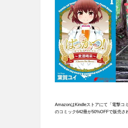
AmazonはKindleストアにて「電
のコミック642冊が50%OFFで販売