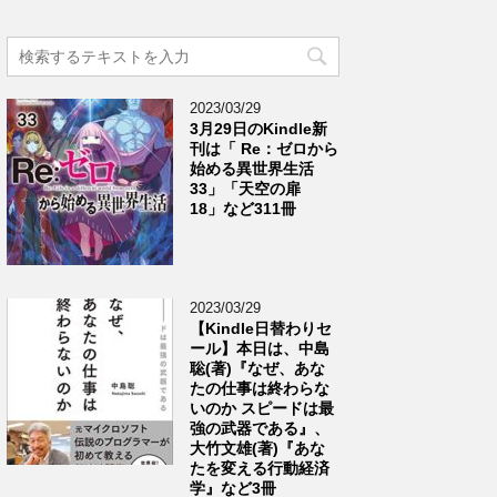
2023/03/29
3月29日のKindle新
刊は「 Re：ゼロから
始める異世界生活
33」「天空の扉
18」など311冊
2023/03/29
【Kindle日替わりセ
ール】本日は、中島
聡(著)『なぜ、あな
たの仕事は終わらな
いのか スピードは最
強の武器である』、
大竹文雄(著)『あな
たを変える行動経済
学』など3冊