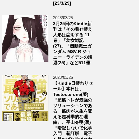
[23/3/29]
2023/03/25
3月25日のKindle新
刊は「その着せ替え
人形は恋をする 11
巻」「幼女戦記
(27)」「機動戦士ガ
ンダム MSV-R ジョ
ニー・ライデンの帰
還(25)」など511冊
2023/03/25
【Kindle日替わりセ
ール】本日は、
Testosterone(著)
『超筋トレが最強の
ソリューションであ
る 筋肉が人生を変
える超科学的な理
由』、平山令明(著)
『暗記しないで化学
入門 新訂版 電子
を見れば化学はわか