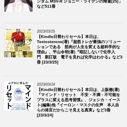
ンダム MSV-R ジョニー・ライデンの帰還(25)」
など511冊
2023/03/25
【Kindle日替わりセール】本日は、
Testosterone(著)『超筋トレが最強のソリュー
ションである 筋肉が人生を変える超科学的な
理由』、平山令明(著)『暗記しないで化学入
門 新訂版 電子を見れば化学はわかる』など3
冊 [23/3/25]
2023/03/24
【Kindle日替わりセール】本日は、上阪徹(著)
『マインド・リセット 不安・不満・不可能を
プラスに変える思考習慣』、ジェシカ・イース
ト(編集)他『イーロン・マスクの生声 本人自
らの発言だからこそ見える真実』など3冊
[23/3/24]