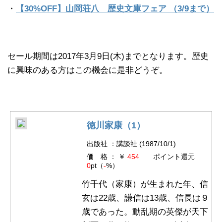
・
【30%OFF】山岡荘八 歴史文庫フェア （3/9まで）
セール期間は2017年3月9日(木)までとなります。歴史
に興味のある方はこの機会に是非どうぞ。
徳川家康（1）
出版社 ：講談社 (1987/10/1)
価 格 ： ￥
454
ポイント還元
0
pt（
-
%）
竹千代（家康）が生まれた年、信
玄は22歳、謙信は13歳、信長は９
歳であった。動乱期の英傑が天下