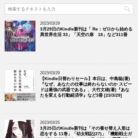
2023/03/29
3月29日のKindle新刊は「 Re：ゼロから始める
異世界生活 33」「天空の扉 18」など311冊
2023/03/29
【Kindle日替わりセール】本日は、中島聡(著)
『なぜ、あなたの仕事は終わらないのか スピー
ドは最強の武器である』、大竹文雄(著)『あな
たを変える行動経済学』など3冊 [23/3/29]
2023/03/25
3月25日のKindle新刊は「その着せ替え人形は
恋をする 11巻」「幼女戦記(27)」「機動戦士ガ