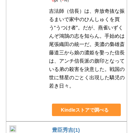
吉法師（信長）は、奔放奇抜な振
るまいで家中のひんしゅくを買
う“うつけ者”。だが、燕雀いずく
んぞ鴻鵠の志を知らん。手始めは
尾張織田の統一だ。美濃の梟雄斎
藤道三から娘の濃姫を娶った信長
は、アンチ信長派の旗印となって
いる弟の殺害を決意した。戦国の
世に彗星のごとく出現した驕児の
若き日々。
Kindleストアで調べる
豊臣秀吉(1)