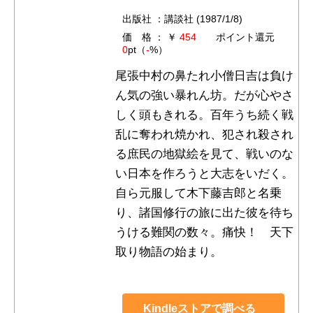
出版社 ：講談社 (1987/1/8)
価 格 ： ￥
454
ポイント還元
0
pt（
-
%）
尾張中村の鼻たれ小僧日吉は負け
ん気の強い暴れん坊。だが心やさ
しく頭もきれる。百年うち続く戦
乱に奪われ焼かれ、犯され殺され
る庶民の地獄絵を見て、戦いのな
い日本を作ろうと大志をいだく。
自ら元服して木下藤吉郎と名乗
り、諸国修行の旅に出た彼を待ち
うける難関の数々。痛快！ 天下
取り物語の始まり。
Kindleストアで調べる