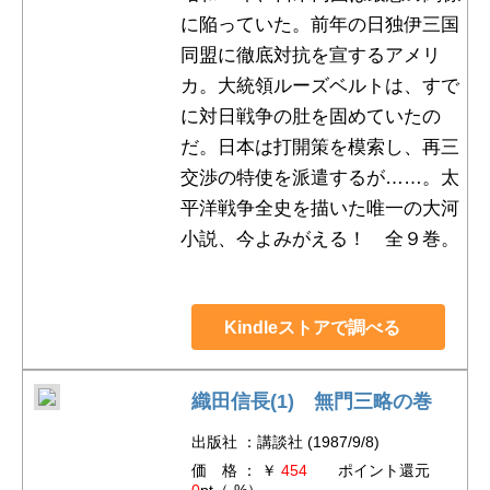
に陥っていた。前年の日独伊三国
同盟に徹底対抗を宣するアメリ
カ。大統領ルーズベルトは、すで
に対日戦争の肚を固めていたの
だ。日本は打開策を模索し、再三
交渉の特使を派遣するが……。太
平洋戦争全史を描いた唯一の大河
小説、今よみがえる！ 全９巻。
Kindleストアで調べる
織田信長(1) 無門三略の巻
出版社 ：講談社 (1987/9/8)
価 格 ： ￥
454
ポイント還元
0
pt（
-
%）