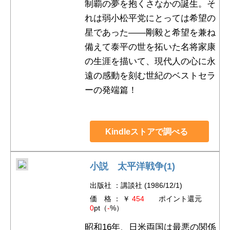
制覇の夢を抱くさなかの誕生。そ
れは弱小松平党にとっては希望の
星であった――剛毅と希望を兼ね
備えて泰平の世を拓いた名将家康
の生涯を描いて、現代人の心に永
遠の感動を刻む世紀のベストセラ
ーの発端篇！
Kindleストアで調べる
小説 太平洋戦争(1)
出版社 ：講談社 (1986/12/1)
価 格 ： ￥
454
ポイント還元
0
pt（
-
%）
昭和16年、日米両国は最悪の関係