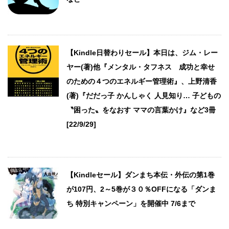
【Kindle日替わりセール】本日は、ジム・レー
ヤー(著)他『メンタル・タフネス 成功と幸せ
のための４つのエネルギー管理術』、上野清香
(著)『だだっ子 かんしゃく 人見知り… 子どもの
〝困った〟をなおす ママの言葉かけ』など3冊
[22/9/29]
【Kindleセール】ダンまち本伝・外伝の第1巻
が107円、2～5巻が３０％OFFになる「ダンま
ち 特別キャンペーン」を開催中 7/6まで