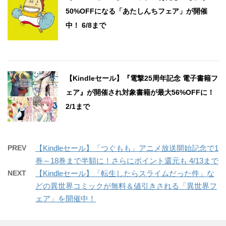
50%OFFになる「あたしんちフェア」が開催
中！ 6/8まで
【Kindleセール】『電撃25周年記念 電子書籍フ
ェア』が開催され対象書籍が最大56%OFFに！
2/1まで
PREV
【Kindleセール】「つぐもも」アニメ放送開始記念で1
巻～18巻まで半額に！さらにポイント還元も 4/13まで
NEXT
【Kindleセール】「転生したらスライムだった件」な
どの異世界コミックが無料＆値引きされる「異世界フ
ェア」を開催中！