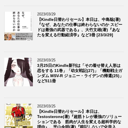
2023/03/29
【Kindle日替わりセール】本日は、中島聡(著)
『なぜ、あなたの仕事は終わらないのか スピー
ドは最強の武器である』、大竹文雄(著)『あな
たを変える行動経済学』など3冊 [23/3/29]
2023/03/25
3月25日のKindle新刊は「その着せ替え人形は
恋をする 11巻」「幼女戦記(27)」「機動戦士ガ
ンダム MSV-R ジョニー・ライデンの帰還(25)」
など511冊
2023/03/25
【Kindle日替わりセール】本日は、
Testosterone(著)『超筋トレが最強のソリュー
ションである 筋肉が人生を変える超科学的な
理由』、平山令明(著)『暗記しないで化学入