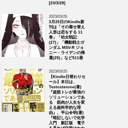
[23/3/29]
2023/03/25
3月25日のKindle新
刊は「その着せ替え
人形は恋をする 11
巻」「幼女戦記
(27)」「機動戦士ガ
ンダム MSV-R ジョ
ニー・ライデンの帰
還(25)」など511冊
2023/03/25
【Kindle日替わりセ
ール】本日は、
Testosterone(著)
『超筋トレが最強の
ソリューションであ
る 筋肉が人生を変
える超科学的な理
由』、平山令明(著)
『暗記しないで化学
入門 新訂版 電子
を見れば化学はわか