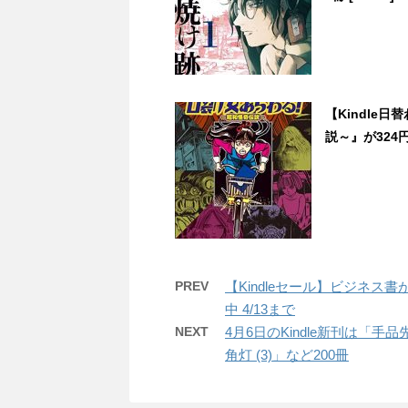
【Kindle
説～』が324円(
PREV
【Kindleセール】ビジネス
中 4/13まで
NEXT
4月6日のKindle新刊は
角灯 (3)」など200冊