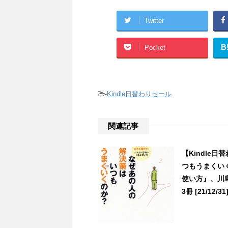
Twitter
B
Pocket
-
Kindle日替わりセール
関連記事
【Kindle
つもうまくい
使い方』、川
3冊 [21/12/31