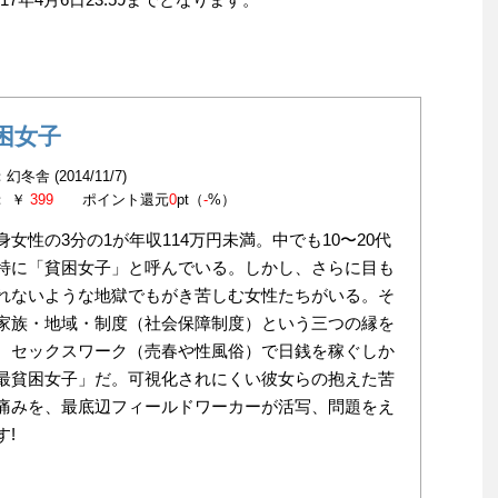
困女子
冬舎 (2014/11/7)
： ￥
399
ポイント還元
0
pt（
-
%）
身女性の3分の1が年収114万円未満。中でも10〜20代
特に「貧困女子」と呼んでいる。しかし、さらに目も
れないような地獄でもがき苦しむ女性たちがいる。そ
家族・地域・制度（社会保障制度）という三つの縁を
、セックスワーク（売春や性風俗）で日銭を稼ぐしか
最貧困女子」だ。可視化されにくい彼女らの抱えた苦
痛みを、最底辺フィールドワーカーが活写、問題をえ
す!