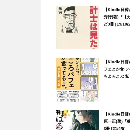
【Kindle
秀行(著)『
ど3冊 [19/10/2
【Kindle
フェとか食っ
もよろこぶ 私も
【Kindle
原一正(著)
3冊 [21/4/5]