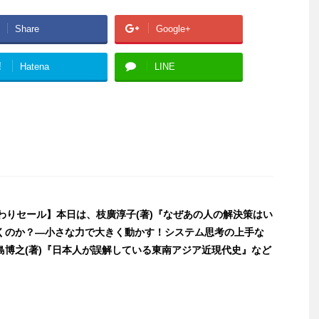
Share
Google+
!
Hatena
LINE
日替わりセール】本日は、枝廣淳子(著)『なぜあの人の解決策はい
くのか？―小さな力で大きく動かす！システム思考の上手な
島博之(著)『日本人が誤解している東南アジア近現代史』など
]