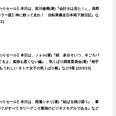
日替わりセール】本日は、前川修満(著)『会計士は見た！』、高野
【カラー版】神に頼って走れ！ 自転車爆走日本南下旅日記』な
2]
日替わりセール】本日は、Ｊａｍ(著)『続 多分そいつ、今ごろパ
てるよ。孤独も悪くない編』、気くばり調査委員会(著)『相手
うれしい オトナ女子の気くばり帳』など3冊 [22/3/15]
日替わりセール】本日は、雨瀬シオリ(著)『結ばる焼け跡 1』、葦
『稼ぐがすべて Bリーグこそ最強のビジネスモデルである』など