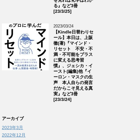
る』など3冊
[23/3/25]
2023/03/24
【Kindle日替わりセ
ール】本日は、上阪
徹(著)『マインド・
リセット 不安・不
満・不可能をプラス
に変える思考習
慣』、ジェシカ・イ
ースト(編集)他『イ
ーロン・マスクの生
声 本人自らの発言
だからこそ見える真
実』など3冊
[23/3/24]
アーカイブ
2023年3月
2022年12月