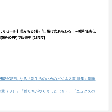
日替わりセール】呪みちる(著)『口裂け女あらわる！～昭和怪奇伝
50%OFF)で販売中 [18/3/7]
書が50%OFFになる「新生活のためのビジネス書 特集」開催
「手品先輩（３）」「僕たちがやりました（９）」「ニュクスの