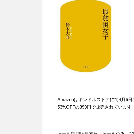
Amazonはキンドルストアにて4月
53%OFFの399円で販売されています
セール期間は日替わりセールの為、201