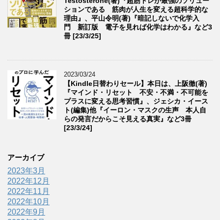
Testosterone(著)『超筋トレが最強のソリュー
ションである 筋肉が人生を変える超科学的な
理由』、平山令明(著)『暗記しないで化学入
門 新訂版 電子を見れば化学はわかる』など3
冊 [23/3/25]
2023/03/24
【Kindle日替わりセール】本日は、上阪徹(著)
『マインド・リセット 不安・不満・不可能を
プラスに変える思考習慣』、ジェシカ・イース
ト(編集)他『イーロン・マスクの生声 本人自
らの発言だからこそ見える真実』など3冊
[23/3/24]
アーカイブ
2023年3月
2022年12月
2022年11月
2022年10月
2022年9月