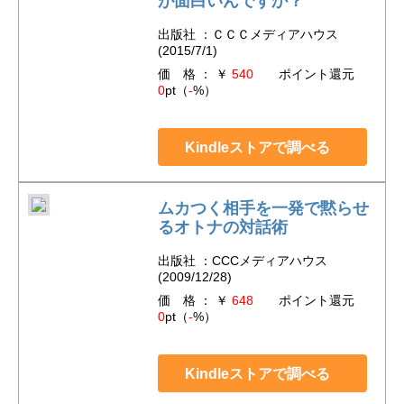
が面白いんですか？
出版社 ：ＣＣＣメディアハウス
(2015/7/1)
価 格 ： ￥
540
ポイント還元
0
pt（
-
%）
Kindleストアで調べる
ムカつく相手を一発で黙らせ
るオトナの対話術
出版社 ：CCCメディアハウス
(2009/12/28)
価 格 ： ￥
648
ポイント還元
0
pt（
-
%）
Kindleストアで調べる