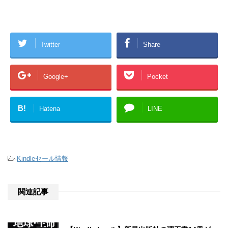
Twitter
Share
Google+
Pocket
B!
Hatena
LINE
-
Kindleセール情報
関連記事