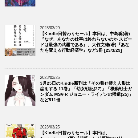
2023/03/29
【Kindle日替わりセール】本日は、中島聡(著)
『なぜ、あなたの仕事は終わらないのか スピー
ドは最強の武器である』、大竹文雄(著)『あな
たを変える行動経済学』など3冊 [23/3/29]
2023/03/25
3月25日のKindle新刊は「その着せ替え人形は
恋をする 11巻」「幼女戦記(27)」「機動戦士ガ
ンダム MSV-R ジョニー・ライデンの帰還(25)」
など511冊
2023/03/25
【Kindle日替わりセール】本日は、