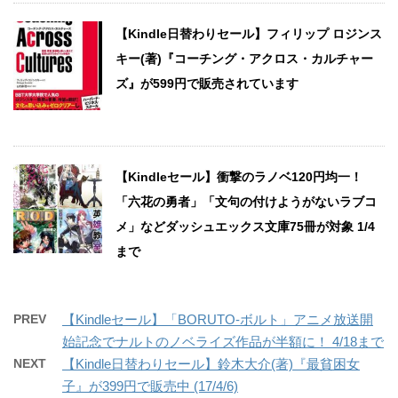
【Kindle日替わりセール】フィリップ ロジンス
キー(著)『コーチング・アクロス・カルチャー
ズ』が599円で販売されています
【Kindleセール】衝撃のラノベ120円均一！
「六花の勇者」「文句の付けようがないラブコ
メ」などダッシュエックス文庫75冊が対象 1/4
まで
PREV
【Kindleセール】「BORUTO-ボルト」アニメ放送開
始記念でナルトのノベライズ作品が半額に！ 4/18まで
NEXT
【Kindle日替わりセール】鈴木大介(著)『最貧困女
子』が399円で販売中 (17/4/6)