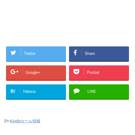
Twitter
Share
Google+
Pocket
B!
Hatena
LINE
-
Kindleセール情報