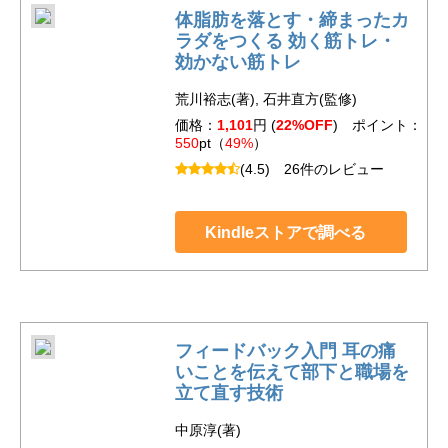
体脂肪を落とす・締まったカ
ラダをつくる 効く筋トレ・
効かない筋トレ
荒川裕志(著), 石井直方(監修)
価格：
1,101
円 (
22%OFF
) ポイント：
550
pt（
49%
）
(4.5)
26件のレビュー
Kindleストアで調べる
フィードバック入門 耳の痛
いことを伝えて部下と職場を
立て直す技術
中原淳(著)