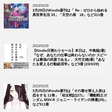
2023/03/29
3月29日のKindle新刊は「 Re：ゼロから始める
異世界生活 33」「天空の扉 18」など311冊
2023/03/29
【Kindle日替わりセール】本日は、中島聡(著)
『なぜ、あなたの仕事は終わらないのか スピー
ドは最強の武器である』、大竹文雄(著)『あな
たを変える行動経済学』など3冊 [23/3/29]
2023/03/25
3月25日のKindle新刊は「その着せ替え人形は
恋をする 11巻」「幼女戦記(27)」「機動戦士ガ
ンダム MSV-R ジョニー・ライデンの帰還(25)」
など511冊