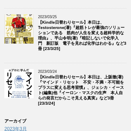
2023/03/25
【Kindle日替わりセール】本日は、
Testosterone(著)『超筋トレが最強のソリュー
ションである 筋肉が人生を変える超科学的な
理由』、平山令明(著)『暗記しないで化学入
門 新訂版 電子を見れば化学はわかる』など3
冊 [23/3/25]
2023/03/24
【Kindle日替わりセール】本日は、上阪徹(著)
『マインド・リセット 不安・不満・不可能を
プラスに変える思考習慣』、ジェシカ・イース
ト(編集)他『イーロン・マスクの生声 本人自
らの発言だからこそ見える真実』など3冊
[23/3/24]
アーカイブ
2023年3月