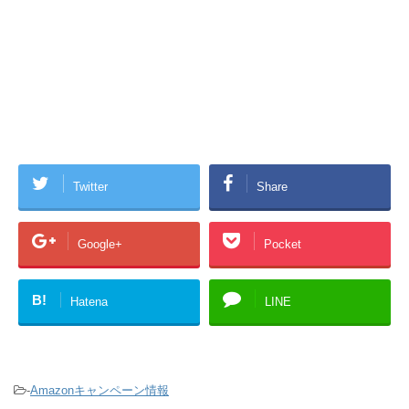
Twitter
Share
Google+
Pocket
B!
Hatena
LINE
-
Amazonキャンペーン情報