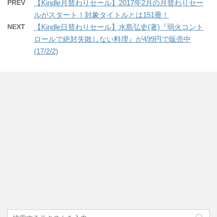
PREV
【Kindle月替わりセール】2017年2月の月替わりセー
ルがスタート！対象タイトルとは151冊！
NEXT
【Kindle日替わりセール】水島弘史(著)『弱火コント
ロールで絶対失敗しない料理』が499円で販売中
(17/2/2)