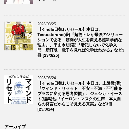
2023/03/25
【Kindle日替わりセール】本日は、
Testosterone(著)『超筋トレが最強のソリュー
ションである 筋肉が人生を変える超科学的な
理由』、平山令明(著)『暗記しないで化学入
門 新訂版 電子を見れば化学はわかる』など3
冊 [23/3/25]
2023/03/24
【Kindle日替わりセール】本日は、上阪徹(著)
『マインド・リセット 不安・不満・不可能を
プラスに変える思考習慣』、ジェシカ・イース
ト(編集)他『イーロン・マスクの生声 本人自
らの発言だからこそ見える真実』など3冊
[23/3/24]
アーカイブ