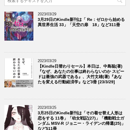
2023/03/29
3月29日のKindle新刊は「 Re：ゼロから始める
異世界生活 33」「天空の扉 18」など311冊
2023/03/29
【Kindle日替わりセール】本日は、中島聡(著)
『なぜ、あなたの仕事は終わらないのか スピー
ドは最強の武器である』、大竹文雄(著)『あな
たを変える行動経済学』など3冊 [23/3/29]
2023/03/25
3月25日のKindle新刊は「その着せ替え人形は
恋をする 11巻」「幼女戦記(27)」「機動戦士ガ
ンダム MSV-R ジョニー・ライデンの帰還(25)」
など511冊