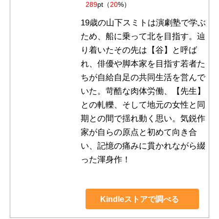
289
pt（
20
%）
19歳の山下スミトは演劇塾で学ぶ
ため、船に乗って北を目指す。辿
り着いたその先は【谷】と呼ば
れ、俳優や脚本家を目指す若者た
ちが自給自足の共同生活を営んで
いた。苛酷な肉体労働、【先生】
との軋轢、そして地元の女性と同
期との間で揺れ動く思い。気鋭作
家が自らの原点と初めて向き合
い、記憶の痛みに貫かれながら綴
った渾身作！
Kindleストアで調べる