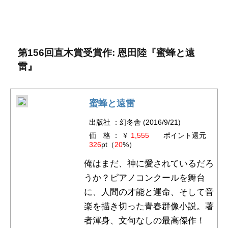
第156回直木賞受賞作: 恩田陸『蜜蜂と遠
雷』
蜜蜂と遠雷
出版社 ：幻冬舎 (2016/9/21)
価 格 ： ￥
1,555
ポイント還元
326
pt（
20
%）
俺はまだ、神に愛されているだろ
うか？ピアノコンクールを舞台
に、人間の才能と運命、そして音
楽を描き切った青春群像小説。著
者渾身、文句なしの最高傑作！