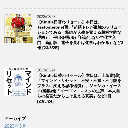
2023/03/25
【Kindle日替わりセール】本日は、
Testosterone(著)『超筋トレが最強のソリュー
ションである 筋肉が人生を変える超科学的な
理由』、平山令明(著)『暗記しないで化学入
門 新訂版 電子を見れば化学はわかる』など3
冊 [23/3/25]
2023/03/24
【Kindle日替わりセール】本日は、上阪徹(著)
『マインド・リセット 不安・不満・不可能を
プラスに変える思考習慣』、ジェシカ・イース
ト(編集)他『イーロン・マスクの生声 本人自
らの発言だからこそ見える真実』など3冊
[23/3/24]
アーカイブ
2023年3月