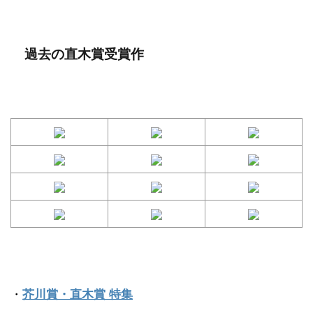
過去の直木賞受賞作
・
芥川賞・直木賞 特集