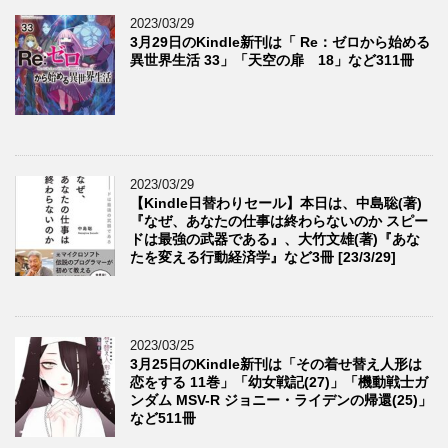
2023/03/29
3月29日のKindle新刊は「 Re：ゼロから始める
異世界生活 33」「天空の扉 18」など311冊
2023/03/29
【Kindle日替わりセール】本日は、中島聡(著)
『なぜ、あなたの仕事は終わらないのか スピー
ドは最強の武器である』、大竹文雄(著)『あな
たを変える行動経済学』など3冊 [23/3/29]
2023/03/25
3月25日のKindle新刊は「その着せ替え人形は
恋をする 11巻」「幼女戦記(27)」「機動戦士ガ
ンダム MSV-R ジョニー・ライデンの帰還(25)」
など511冊