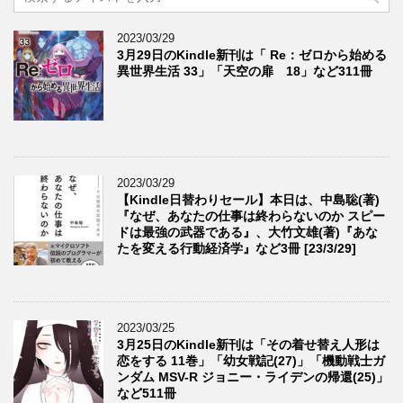
2023/03/29
3月29日のKindle新刊は「 Re：ゼロから始める
異世界生活 33」「天空の扉 18」など311冊
2023/03/29
【Kindle日替わりセール】本日は、中島聡(著)
『なぜ、あなたの仕事は終わらないのか スピー
ドは最強の武器である』、大竹文雄(著)『あな
たを変える行動経済学』など3冊 [23/3/29]
2023/03/25
3月25日のKindle新刊は「その着せ替え人形は
恋をする 11巻」「幼女戦記(27)」「機動戦士ガ
ンダム MSV-R ジョニー・ライデンの帰還(25)」
など511冊