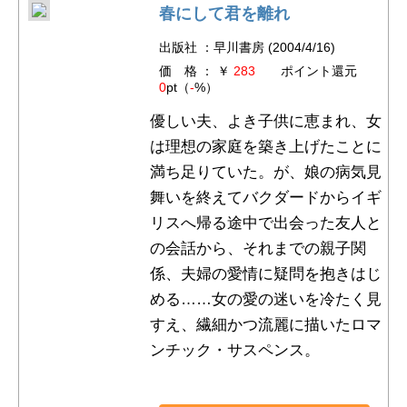
春にして君を離れ
出版社 ：早川書房 (2004/4/16)
価 格 ： ￥
283
ポイント還元
0
pt（
-
%）
優しい夫、よき子供に恵まれ、女
は理想の家庭を築き上げたことに
満ち足りていた。が、娘の病気見
舞いを終えてバクダードからイギ
リスへ帰る途中で出会った友人と
の会話から、それまでの親子関
係、夫婦の愛情に疑問を抱きはじ
める……女の愛の迷いを冷たく見
すえ、繊細かつ流麗に描いたロマ
ンチック・サスペンス。