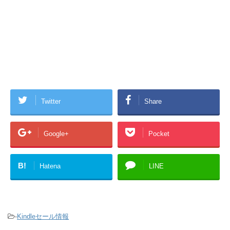
Twitter
Share
Google+
Pocket
B!
Hatena
LINE
-
Kindleセール情報