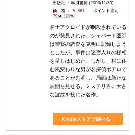
出版社 ：早川書房 (2003/11/30)
価 格 ： ￥
361
ポイント還元
75
pt（
20
%）
名士アクロイドが刺殺されている
のが発見された。シェパード医師
は警察の調査を克明に記録しよう
としたが、事件は迷宮入りの様相
を呈しはじめた。しかし、村に住
む風変わりな男が名探偵ポアロで
あることが判明し、局面は新たな
展開を見せる。ミステリ界に大き
な波紋を投じた名作。
Kindleストアで調べる