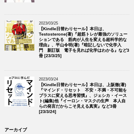
2023/03/25
【Kindle日替わりセール】本日は、
Testosterone(著)『超筋トレが最強のソリュー
ションである 筋肉が人生を変える超科学的な
理由』、平山令明(著)『暗記しないで化学入
門 新訂版 電子を見れば化学はわかる』など3
冊 [23/3/25]
2023/03/24
【Kindle日替わりセール】本日は、上阪徹(著)
『マインド・リセット 不安・不満・不可能を
プラスに変える思考習慣』、ジェシカ・イース
ト(編集)他『イーロン・マスクの生声 本人自
らの発言だからこそ見える真実』など3冊
[23/3/24]
アーカイブ