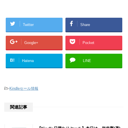
Twitter
Share
Google+
Pocket
B!
Hatena
LINE
-
Kindleセール情報
関連記事