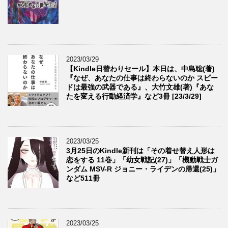
2023/03/29
【Kindle日替わりセール】本日は、中島聡(著)
『なぜ、あなたの仕事は終わらないのか スピー
ドは最強の武器である』、大竹文雄(著)『あな
たを変える行動経済学』など3冊 [23/3/29]
2023/03/25
3月25日のKindle新刊は「その着せ替え人形は
恋をする 11巻」「幼女戦記(27)」「機動戦士ガ
ンダム MSV-R ジョニー・ライデンの帰還(25)」
など511冊
2023/03/25