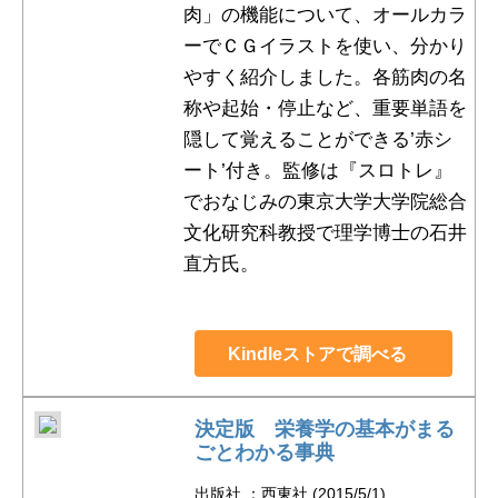
肉」の機能について、オールカラ
ーでＣＧイラストを使い、分かり
やすく紹介しました。各筋肉の名
称や起始・停止など、重要単語を
隠して覚えることができる’赤シ
ート’付き。監修は『スロトレ』
でおなじみの東京大学大学院総合
文化研究科教授で理学博士の石井
直方氏。
Kindleストアで調べる
決定版 栄養学の基本がまる
ごとわかる事典
出版社 ：西東社 (2015/5/1)