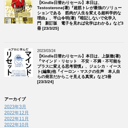
【Kindle日替わりセール】本日は、
Testosterone(著)『超筋トレが最強のソリュー
ションである 筋肉が人生を変える超科学的な
理由』、平山令明(著)『暗記しないで化学入
門 新訂版 電子を見れば化学はわかる』など3
冊 [23/3/25]
2023/03/24
【Kindle日替わりセール】本日は、上阪徹(著)
『マインド・リセット 不安・不満・不可能を
プラスに変える思考習慣』、ジェシカ・イース
ト(編集)他『イーロン・マスクの生声 本人自
らの発言だからこそ見える真実』など3冊
[23/3/24]
アーカイブ
2023年3月
2022年12月
2022年11月
2022年10月