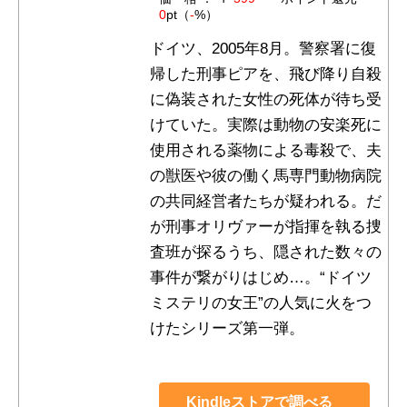
0
pt（
-
%）
ドイツ、2005年8月。警察署に復
帰した刑事ピアを、飛び降り自殺
に偽装された女性の死体が待ち受
けていた。実際は動物の安楽死に
使用される薬物による毒殺で、夫
の獣医や彼の働く馬専門動物病院
の共同経営者たちが疑われる。だ
が刑事オリヴァーが指揮を執る捜
査班が探るうち、隠された数々の
事件が繋がりはじめ…。“ドイツ
ミステリの女王”の人気に火をつ
けたシリーズ第一弾。
Kindleストアで調べる