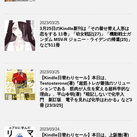
2023/03/25
3月25日のKindle新刊は「その着せ替え人形は
恋をする 11巻」「幼女戦記(27)」「機動戦士ガ
ンダム MSV-R ジョニー・ライデンの帰還(25)」
など511冊
2023/03/25
【Kindle日替わりセール】本日は、
Testosterone(著)『超筋トレが最強のソリュー
ションである 筋肉が人生を変える超科学的な
理由』、平山令明(著)『暗記しないで化学入
門 新訂版 電子を見れば化学はわかる』など3
冊 [23/3/25]
2023/03/24
【Kindle日替わりセール】本日は、上阪徹(著)