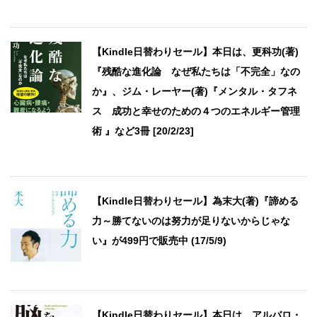
【Kindle日替わりセール】本日は、更科功(著)
『残酷な進化論 なぜ私たちは「不完全」なの
か』、ジム・レーヤー(著)『メンタル・タフネ
ス 成功と幸せのための４つのエネルギー管理
術 』など3冊 [20/2/23]
【Kindle日替わりセール】為末大(著)『諦める
力～勝てないのは努力が足りないからじゃな
い』が499円で販売中 (17/5/9)
【Kindle日替わりセール】本日は、アルバロ・