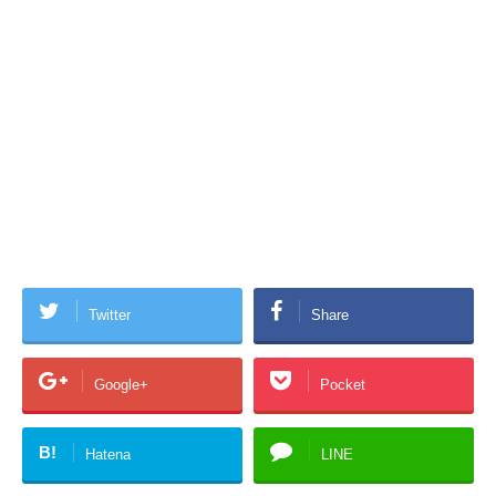
Twitter
Share
Google+
Pocket
B!
Hatena
LINE