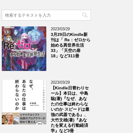
2023/03/29
3月29日のKindle新
刊は「 Re：ゼロから
始める異世界生活
33」「天空の扉
18」など311冊
2023/03/29
【Kindle日替わりセ
ール】本日は、中島
聡(著)『なぜ、あな
たの仕事は終わらな
いのか スピードは最
強の武器である』、
大竹文雄(著)『あな
たを変える行動経済
学』など3冊