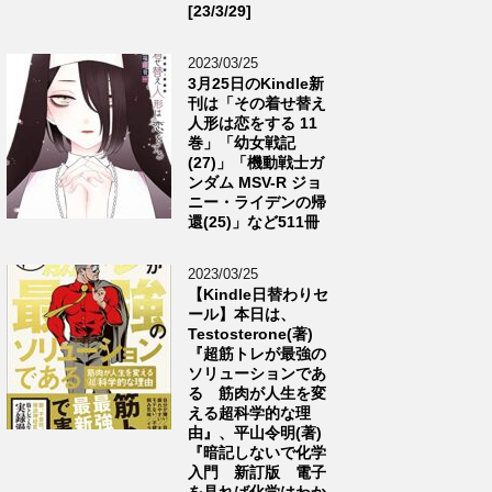
[23/3/29]
2023/03/25
3月25日のKindle新
刊は「その着せ替え
人形は恋をする 11
巻」「幼女戦記
(27)」「機動戦士ガ
ンダム MSV-R ジョ
ニー・ライデンの帰
還(25)」など511冊
2023/03/25
【Kindle日替わりセ
ール】本日は、
Testosterone(著)
『超筋トレが最強の
ソリューションであ
る 筋肉が人生を変
える超科学的な理
由』、平山令明(著)
『暗記しないで化学
入門 新訂版 電子
を見れば化学はわか