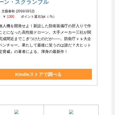
ーン・スクランブル
文藝春秋 (2016/10/12)
： ￥
1300
ポイント還元
0
pt（
-
%）
無人機を開発せよ！新設した防衛装備庁の肝入りで作
ことになった高性能ドローン。大手メーカー三社が関
完成間近までこぎつけたのだが――。防衛庁ｖｓ大企
ベンチャー。果たして最後に笑うのは誰だ？大ヒット
定脅威』の著者による、渾身の最新作！
Kindleストアで調べる