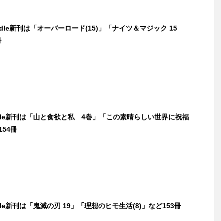
ndle新刊は「オーバーロード(15)」「ナイツ＆マジック 15
冊
ndle新刊は「山と食欲と私 4巻」「この素晴らしい世界に祝福
154冊
dle新刊は「鬼滅の刃 19」「理想のヒモ生活(8)」など153冊