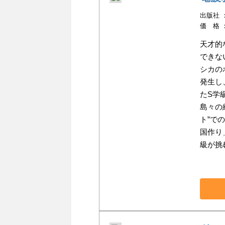
出版社 ：小
価 格 
天才的
できな
シカの
発生し
たS学
島々の
ト”で
国作り
級が挑