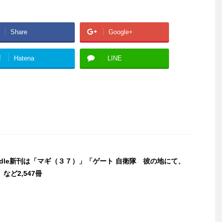
Share
Google+
!
Hatena
LINE
indle新刊は「マギ（３７）」「ゲート 自衛隊 彼の地にて、
など2,547冊