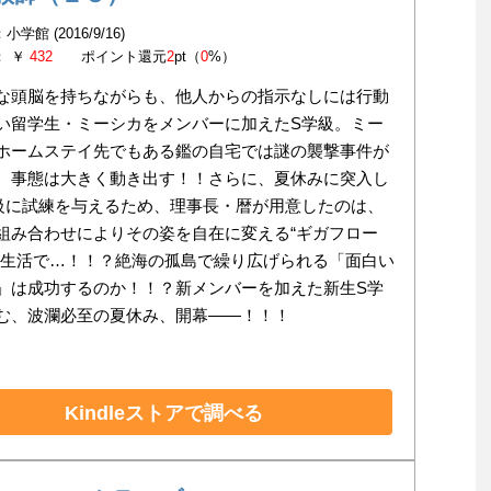
学館 (2016/9/16)
： ￥
432
ポイント還元
2
pt（
0
%）
な頭脳を持ちながらも、他人からの指示なしには行動
い留学生・ミーシカをメンバーに加えたS学級。ミー
ホームステイ先でもある鑑の自宅では謎の襲撃事件が
、事態は大きく動き出す！！さらに、夏休みに突入し
級に試練を与えるため、理事長・暦が用意したのは、
組み合わせによりその姿を自在に変える“ギガフロー
の生活で…！！？絶海の孤島で繰り広げられる「面白い
」は成功するのか！！？新メンバーを加えた新生S学
む、波瀾必至の夏休み、開幕――！！！
Kindleストアで調べる