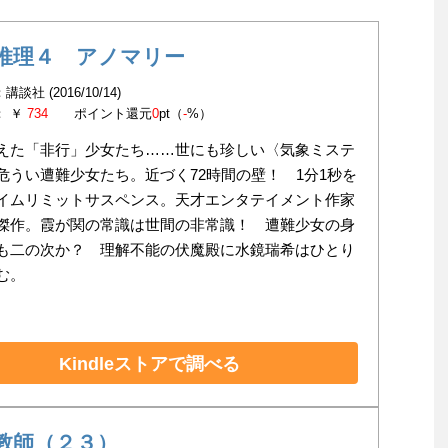
推理４ アノマリー
談社 (2016/10/14)
： ￥
734
ポイント還元
0
pt（
-
%）
えた「非行」少女たち……世にも珍しい〈気象ミステ
危うい遭難少女たち。近づく72時間の壁！ 1分1秒を
イムリミットサスペンス。天才エンタテイメント作家
傑作。霞が関の常識は世間の非常識！ 遭難少女の身
も二の次か？ 理解不能の伏魔殿に水鏡瑞希はひとり
む。
Kindleストアで調べる
教師（２３）