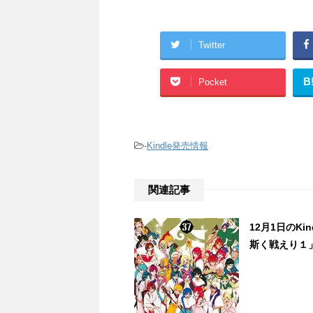
Twitter
B
Pocket
-
Kindle発売情報
関連記事
12月1日のK
斯く戦えり１」