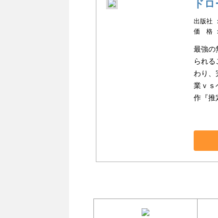
ドロ
出版社 ：
価 格 
最強の
られる
わり、
業ｖｓ
作『推