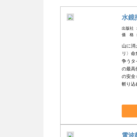
水鏡
出版社 ：講
価 格 
山に消
リ〉命
争うタ
の最高
の安全
斬り込
電波