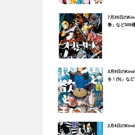
7月26日のKi
巻」など305
3月9日のKi
を！(5)」など
2月4日のKin