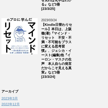
る』など3冊
[23/3/25]
2023/03/24
【Kindle日替わりセ
ール】本日は、上阪
徹(著)『マインド・
リセット 不安・不
満・不可能をプラス
に変える思考習
慣』、ジェシカ・イ
ースト(編集)他『イ
ーロン・マスクの生
声 本人自らの発言
だからこそ見える真
実』など3冊
[23/3/24]
アーカイブ
2023年3月
2022年12月