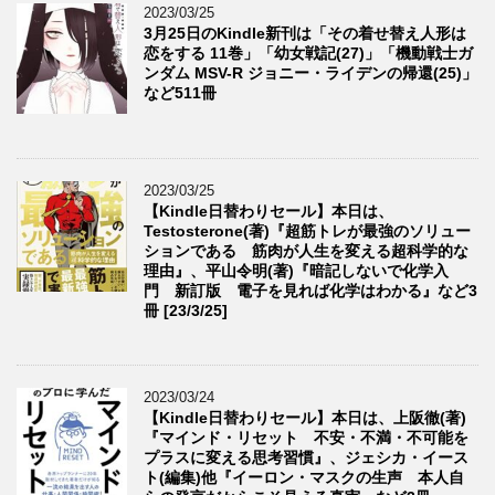
2023/03/25
3月25日のKindle新刊は「その着せ替え人形は
恋をする 11巻」「幼女戦記(27)」「機動戦士ガ
ンダム MSV-R ジョニー・ライデンの帰還(25)」
など511冊
2023/03/25
【Kindle日替わりセール】本日は、
Testosterone(著)『超筋トレが最強のソリュー
ションである 筋肉が人生を変える超科学的な
理由』、平山令明(著)『暗記しないで化学入
門 新訂版 電子を見れば化学はわかる』など3
冊 [23/3/25]
2023/03/24
【Kindle日替わりセール】本日は、上阪徹(著)
『マインド・リセット 不安・不満・不可能を
プラスに変える思考習慣』、ジェシカ・イース
ト(編集)他『イーロン・マスクの生声 本人自