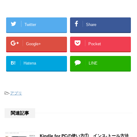
Twitter
Share
Google+
Pocket
B!
Hatena
LINE
-
アプリ
関連記事
Kindle for PCの使い方① インス-トール方法