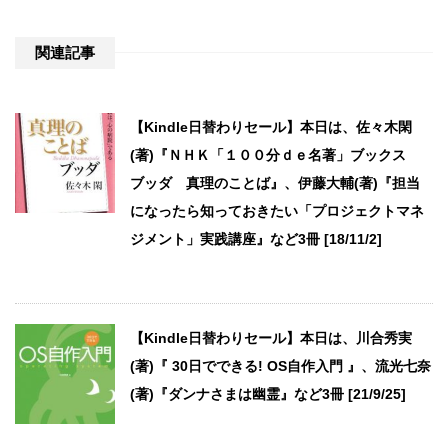
関連記事
【Kindle日替わりセール】本日は、佐々木閑
(著)『ＮＨＫ「１００分ｄｅ名著」ブックス
ブッダ 真理のことば』、伊藤大輔(著)『担当
になったら知っておきたい「プロジェクトマネ
ジメント」実践講座』など3冊 [18/11/2]
【Kindle日替わりセール】本日は、川合秀実
(著)『 30日でできる! OS自作入門 』、流光七奈
(著)『ダンナさまは幽霊』など3冊 [21/9/25]