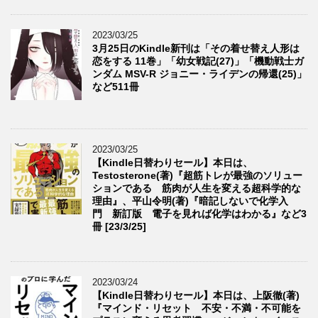
2023/03/25
3月25日のKindle新刊は「その着せ替え人形は
恋をする 11巻」「幼女戦記(27)」「機動戦士ガ
ンダム MSV-R ジョニー・ライデンの帰還(25)」
など511冊
2023/03/25
【Kindle日替わりセール】本日は、
Testosterone(著)『超筋トレが最強のソリュー
ションである 筋肉が人生を変える超科学的な
理由』、平山令明(著)『暗記しないで化学入
門 新訂版 電子を見れば化学はわかる』など3
冊 [23/3/25]
2023/03/24
【Kindle日替わりセール】本日は、上阪徹(著)
『マインド・リセット 不安・不満・不可能を