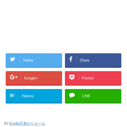
Twitter
Share
Google+
Pocket
B!
Hatena
LINE
-
Kindle日替わりセール