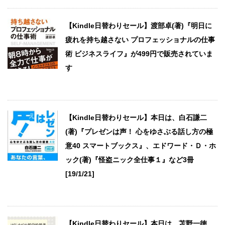
【Kindle日替わりセール】渡部卓(著)『明日に
疲れを持ち越さない プロフェッショナルの仕事
術 ビジネスライフ』が499円で販売されていま
す
【Kindle日替わりセール】本日は、白石謙二
(著)『プレゼンは声！ 心をゆさぶる話し方の極
意40 スマートブックス』、エドワード・Ｄ・ホ
ック(著)『怪盗ニック全仕事１』など3冊
[19/1/21]
【Kindle日替わりセール】本日は、苫野一徳