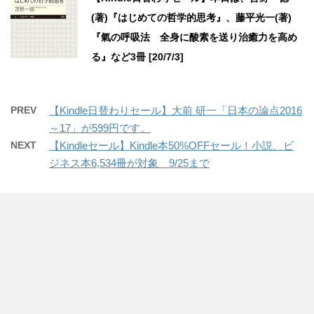
(著)『はじめての哲学的思考』、藤平光一(著)
『氣の呼吸法 全身に酸素を送り治癒力を高め
る』など3冊 [20/7/3]
PREV
【Kindle日替わりセール】大前 研一「日本の論点2016
～17」が599円です。
NEXT
【Kindleセール】Kindle本50%OFFセール！小説、ビ
ジネス本6,534冊が対象 9/25まで