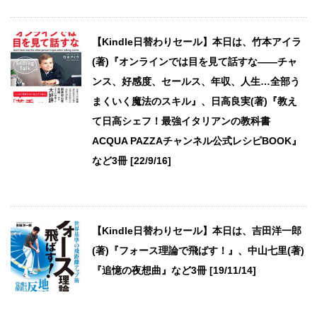
【Kindle日替わりセール】本日は、竹本アイラ
(著)『オンラインでは目を見て話すな――チャ
ンス、好感度、セールス、年収、人生…全部う
まくいく魔法のスキル』、日高良実(著)『教え
て日高シェフ！最強イタリアンの教科書
ACQUA PAZZAチャンネル公式レシピBOOK』
など3冊 [22/9/16]
【Kindle日替わりセール】本日は、吉田洋一郎
(著)『フォース理論で飛ばす！』、中山七里(著)
『追憶の夜想曲』など3冊 [19/11/14]