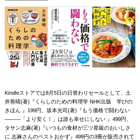
Kindleストアでは8月5日の日替わりセールとして、土
井善晴(著)『くらしのための料理学 NHK出版 学びの
きほん 』199円、坂本光司(著)『もう価格で闘わない
―――「より安く！」は誰も幸せにしない 』499円、
タサン志麻(著)『いつもの食材が三ツ星級のおいしさ
に 志麻さんのベストおかず』499円の3冊が販売されて