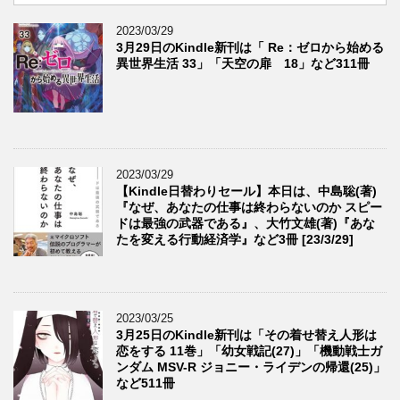
2023/03/29
3月29日のKindle新刊は「 Re：ゼロから始める
異世界生活 33」「天空の扉 18」など311冊
2023/03/29
【Kindle日替わりセール】本日は、中島聡(著)
『なぜ、あなたの仕事は終わらないのか スピー
ドは最強の武器である』、大竹文雄(著)『あな
たを変える行動経済学』など3冊 [23/3/29]
2023/03/25
3月25日のKindle新刊は「その着せ替え人形は
恋をする 11巻」「幼女戦記(27)」「機動戦士ガ
ンダム MSV-R ジョニー・ライデンの帰還(25)」
など511冊