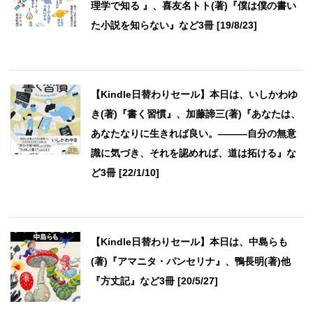
理学で知る 』、喜友名トト(著)『僕は僕の書い
た小説を知らない』など3冊 [19/8/23]
【Kindle日替わりセール】本日は、いしかわゆ
き(著)『書く習慣』、加藤諦三(著)『あなたは、
あなたなりに生きれば良い。―――自分の無意
識に気づき、それを認めれば、道は拓ける』な
ど3冊 [22/1/10]
【Kindle日替わりセール】本日は、中島らも
(著)『アマニタ・パンセリナ』、鴨長明(著)他
『方丈記』など3冊 [20/5/27]