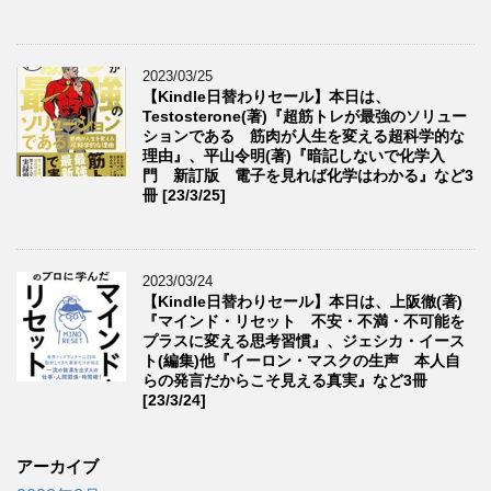
2023/03/25
【Kindle日替わりセール】本日は、
Testosterone(著)『超筋トレが最強のソリュー
ションである 筋肉が人生を変える超科学的な
理由』、平山令明(著)『暗記しないで化学入
門 新訂版 電子を見れば化学はわかる』など3
冊 [23/3/25]
2023/03/24
【Kindle日替わりセール】本日は、上阪徹(著)
『マインド・リセット 不安・不満・不可能を
プラスに変える思考習慣』、ジェシカ・イース
ト(編集)他『イーロン・マスクの生声 本人自
らの発言だからこそ見える真実』など3冊
[23/3/24]
アーカイブ