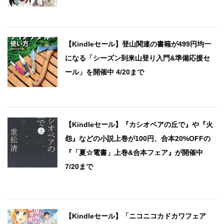
【Kindleセール】登山関連の書籍が499円均一
になる「シーズン到来山登り入門&準備応援セ
ール」を開催中 4/20まで
【Kindleセール】『カシオペアの丘で』や『火
怨』などの小説上巻が100円、合本20%OFFの
『「夏☆電書」上巻&合本フェア』が開催中
7/20まで
【Kindleセール】「ニコニコカドカワフェア