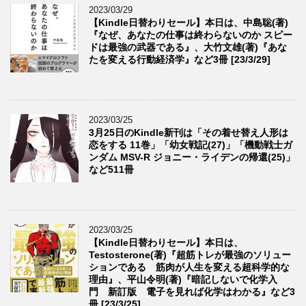
2023/03/29
【Kindle日替わりセール】本日は、中島聡(著)
『なぜ、あなたの仕事は終わらないのか スピー
ドは最強の武器である』、大竹文雄(著)『あな
たを変える行動経済学』など3冊 [23/3/29]
2023/03/25
3月25日のKindle新刊は「その着せ替え人形は
恋をする 11巻」「幼女戦記(27)」「機動戦士ガ
ンダム MSV-R ジョニー・ライデンの帰還(25)」
など511冊
2023/03/25
【Kindle日替わりセール】本日は、
Testosterone(著)『超筋トレが最強のソリュー
ションである 筋肉が人生を変える超科学的な
理由』、平山令明(著)『暗記しないで化学入
門 新訂版 電子を見れば化学はわかる』など3
冊 [23/3/25]