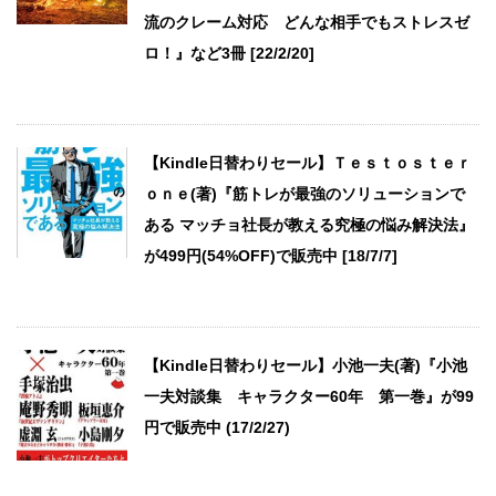
流のクレーム対応 どんな相手でもストレスゼ
ロ！』など3冊 [22/2/20]
【Kindle日替わりセール】Ｔｅｓｔｏｓｔｅｒ
ｏｎｅ(著)『筋トレが最強のソリューションで
ある マッチョ社長が教える究極の悩み解決法』
が499円(54%OFF)で販売中 [18/7/7]
【Kindle日替わりセール】小池一夫(著)『小池
一夫対談集 キャラクター60年 第一巻』が99
円で販売中 (17/2/27)