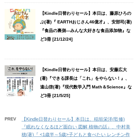
【Kindle日替わりセール】本日は、藤原ひろの
ぶ(著)『 EARTHおじさん46億才』、安部司(著)
『食品の裏側―みんな大好きな食品添加物』な
ど3冊 [21/12/24]
【Kindle日替わりセール】本日は、安藤広大
(著)『できる課長は「これ」をやらない！』、
遠山啓(著)『現代数学入門 Math＆Science』な
ど3冊 [21/5/25]
PREV
【Kindle日替わりセール】本日は、稲垣栄洋(監修)
『眠れなくなるほど面白い 図解 植物の話』、中村美
穂(著)『 <1歳半～5歳>子どもと食べたい レンチン作