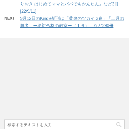
りおき はじめてママとパパでもかんたん』など3冊
[22/9/11]
NEXT
9月12日のKindle新刊は「黄泉のツガイ 2巻」「二月の
勝者 ー絶対合格の教室ー（１６）」など290冊