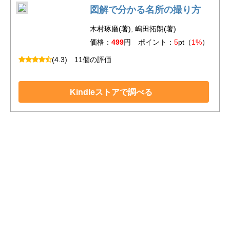
図解で分かる名所の撮り方
木村琢磨(著), 嶋田拓朗(著)
価格：
499
円 ポイント：
5
pt（
1%
）
(4.3)
11個の評価
Kindleストアで調べる