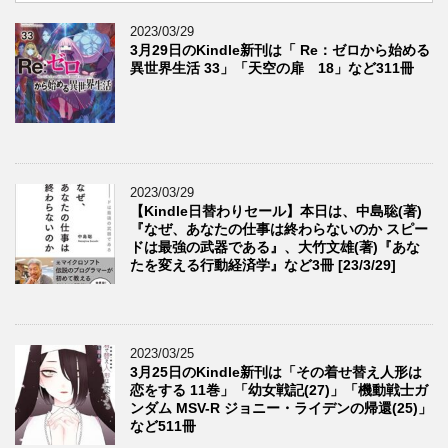
2023/03/29
3月29日のKindle新刊は「 Re：ゼロから始める
異世界生活 33」「天空の扉 18」など311冊
2023/03/29
【Kindle日替わりセール】本日は、中島聡(著)
『なぜ、あなたの仕事は終わらないのか スピー
ドは最強の武器である』、大竹文雄(著)『あな
たを変える行動経済学』など3冊 [23/3/29]
2023/03/25
3月25日のKindle新刊は「その着せ替え人形は
恋をする 11巻」「幼女戦記(27)」「機動戦士ガ
ンダム MSV-R ジョニー・ライデンの帰還(25)」
など511冊