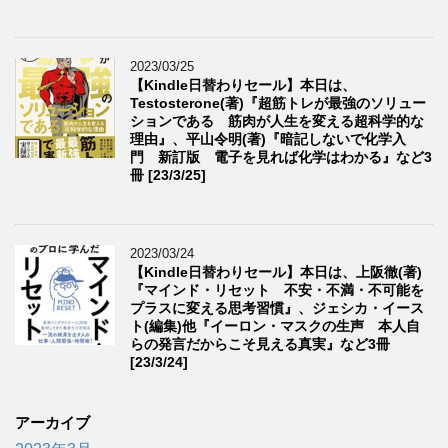
2023/03/25
【Kindle日替わりセール】本日は、
Testosterone(著)『超筋トレが最強のソリュー
ションである 筋肉が人生を変える超科学的な
理由』、平山令明(著)『暗記しないで化学入
門 新訂版 電子を見れば化学はわかる』など3
冊 [23/3/25]
2023/03/24
【Kindle日替わりセール】本日は、上阪徹(著)
『マインド・リセット 不安・不満・不可能を
プラスに変える思考習慣』、ジェシカ・イース
ト(編集)他『イーロン・マスクの生声 本人自
らの発言だからこそ見える真実』など3冊
[23/3/24]
アーカイブ