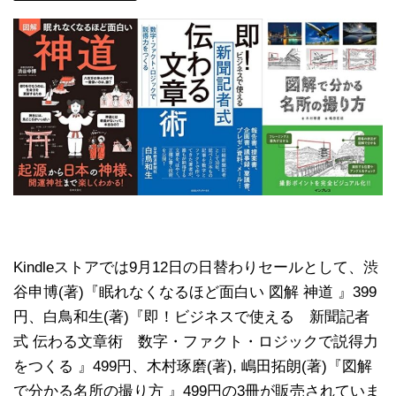
Kindleストアでは9月12日の日替わりセールとして、渋
谷申博(著)『眠れなくなるほど面白い 図解 神道 』399
円、白鳥和生(著)『即！ビジネスで使える 新聞記者
式 伝わる文章術 数字・ファクト・ロジックで説得力
をつくる 』499円、木村琢磨(著), 嶋田拓朗(著)『図解
で分かる名所の撮り方 』499円の3冊が販売されていま