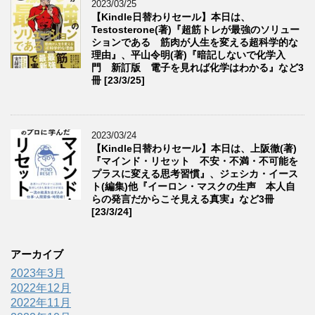
2023/03/25
【Kindle日替わりセール】本日は、
Testosterone(著)『超筋トレが最強のソリュー
ションである 筋肉が人生を変える超科学的な
理由』、平山令明(著)『暗記しないで化学入
門 新訂版 電子を見れば化学はわかる』など3
冊 [23/3/25]
2023/03/24
【Kindle日替わりセール】本日は、上阪徹(著)
『マインド・リセット 不安・不満・不可能を
プラスに変える思考習慣』、ジェシカ・イース
ト(編集)他『イーロン・マスクの生声 本人自
らの発言だからこそ見える真実』など3冊
[23/3/24]
アーカイブ
2023年3月
2022年12月
2022年11月