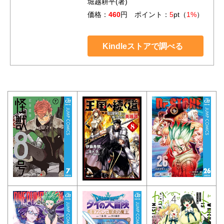
堀越耕平(著)
価格：
460
円 ポイント：
5
pt（
1%
）
Kindleストアで調べる