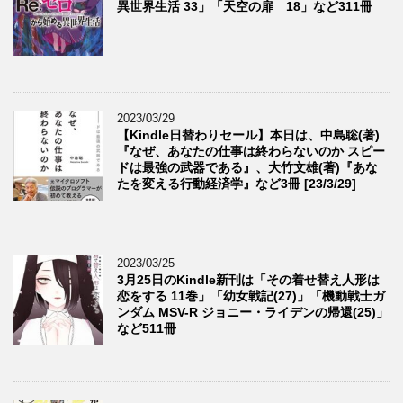
異世界生活 33」「天空の扉 18」など311冊
2023/03/29
【Kindle日替わりセール】本日は、中島聡(著)
『なぜ、あなたの仕事は終わらないのか スピー
ドは最強の武器である』、大竹文雄(著)『あな
たを変える行動経済学』など3冊 [23/3/29]
2023/03/25
3月25日のKindle新刊は「その着せ替え人形は
恋をする 11巻」「幼女戦記(27)」「機動戦士ガ
ンダム MSV-R ジョニー・ライデンの帰還(25)」
など511冊