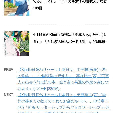
でる。（２）」「ローカル女子の遠吠え」など
189冊
4月15日のKindle新刊は「不滅のあなたへ（１
５）」「ふしぎの国のバード 8巻」など658冊
PREV
【Kindle日替わりセール】本日は、中島隆博(著)『悪
の哲学 ──中国哲学の想像力』、高水裕一(著)『宇宙
人と出会う前に読む本 全宇宙で共通の教養を身につ
けよう』など3冊 [22/7/4]
NEXT
【Kindle日替わりセール】本日は、天野敦之(著)『会
計の神さまが教えてくれたお金のルール』、中竹竜二
(著)『新版 リーダーシップからフォロワーシップへ カ