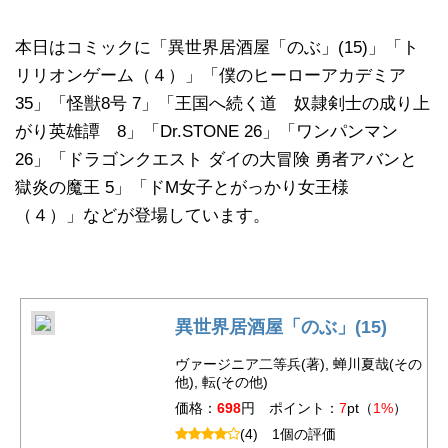
本日はコミックに「異世界居酒屋「のぶ」(15)」「ト
リリオンゲーム（４）」「僕のヒーローアカデミア
35」「怪獣8号 7」「王国へ続く道 奴隷剣士の成り上
がり英雄譚 8」「Dr.STONE 26」「ワンパンマン
26」「ドラゴンクエスト ダイの大冒険 勇者アバンと
獄炎の魔王 5」「ドM女子とがっかり女王様
（４）」などが登場しています。
異世界居酒屋「のぶ」(15)
ヴァージニア二等兵(著), 蝉川夏哉(その
他), 転(その他)
価格：
698
円 ポイント：
7
pt（
1%
）
(4)
1個の評価