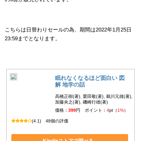
こちらは日替わりセールの為、期間は2022年1月25日
23:59までとなります。
眠れなくなるほど面白い 図
解 地学の話
高橋正樹(著), 栗田敬(著), 鵜川元雄(著),
加藤央之(著), 磯崎行雄(著)
価格：
399
円 ポイント：
4
pt（
1%
）
(4.1)
48個の評価
Kindleストアで調べる