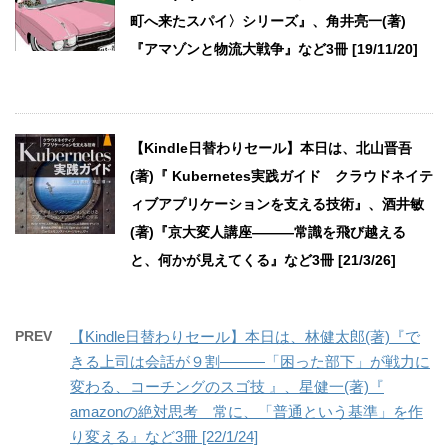
町へ来たスパイ〉シリーズ』、角井亮一(著)
『アマゾンと物流大戦争』など3冊 [19/11/20]
【Kindle日替わりセール】本日は、北山晋吾
(著)『 Kubernetes実践ガイド クラウドネイテ
ィブアプリケーションを支える技術』、酒井敏
(著)『京大変人講座―――常識を飛び越える
と、何かが見えてくる』など3冊 [21/3/26]
PREV
【Kindle日替わりセール】本日は、林健太郎(著)『で
きる上司は会話が９割―――「困った部下」が戦力に
変わる、コーチングのスゴ技 』、星健一(著)『
amazonの絶対思考 常に、「普通という基準」を作
り変える』など3冊 [22/1/24]