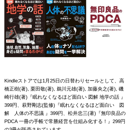
Kindleストアでは1月25日の日替わりセールとして、高
橋正樹(著), 栗田敬(著), 鵜川元雄(著), 加藤央之(著), 磯
崎行雄(著)『眠れなくなるほど面白い 図解 地学の話 』
399円、萩野剛志(監修)『眠れなくなるほど面白い 図
解 人体の不思議 』399円、松井忠三(著)『無印良品の
PDCA 一冊の手帳で常勝経営を仕組み化する！』299円
の3冊が販売されています。