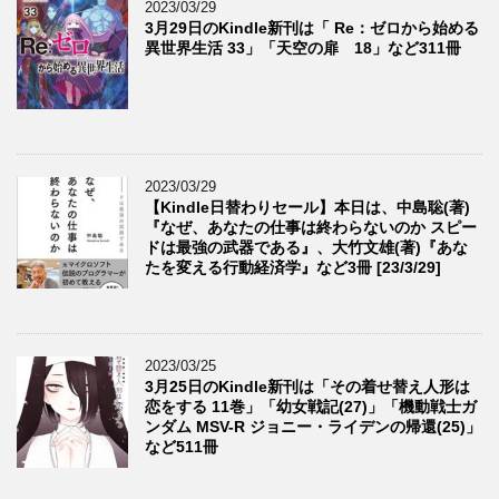
2023/03/29
3月29日のKindle新刊は「 Re：ゼロから始める
異世界生活 33」「天空の扉 18」など311冊
2023/03/29
【Kindle日替わりセール】本日は、中島聡(著)
『なぜ、あなたの仕事は終わらないのか スピー
ドは最強の武器である』、大竹文雄(著)『あな
たを変える行動経済学』など3冊 [23/3/29]
2023/03/25
3月25日のKindle新刊は「その着せ替え人形は
恋をする 11巻」「幼女戦記(27)」「機動戦士ガ
ンダム MSV-R ジョニー・ライデンの帰還(25)」
など511冊