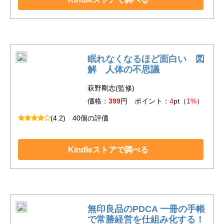
眠れなくなるほど面白い 図
解 人体の不思議
萩野剛志(監修)
価格：
399
円 ポイント：
4
pt（
1%
）
(4.2)
40個の評価
Kindleストアで調べる
無印良品のPDCA 一冊の手帳
で常勝経営を仕組み化する！