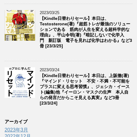
2023/03/25
【Kindle日替わりセール】本日は、
Testosterone(著)『超筋トレが最強のソリュー
ションである 筋肉が人生を変える超科学的な
理由』、平山令明(著)『暗記しないで化学入
門 新訂版 電子を見れば化学はわかる』など3
冊 [23/3/25]
2023/03/24
【Kindle日替わりセール】本日は、上阪徹(著)
『マインド・リセット 不安・不満・不可能を
プラスに変える思考習慣』、ジェシカ・イース
ト(編集)他『イーロン・マスクの生声 本人自
らの発言だからこそ見える真実』など3冊
[23/3/24]
アーカイブ
2023年3月
2022年12月