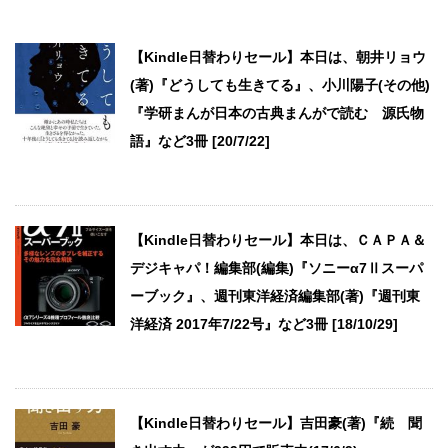
【Kindle日替わりセール】本日は、朝井リョウ
(著)『どうしても生きてる』、小川陽子(その他)
『学研まんが日本の古典まんがで読む 源氏物
語』など3冊 [20/7/22]
【Kindle日替わりセール】本日は、ＣＡＰＡ＆
デジキャパ！編集部(編集)『ソニーα7Ⅱスーパ
ーブック』、週刊東洋経済編集部(著)『週刊東
洋経済 2017年7/22号』など3冊 [18/10/29]
【Kindle日替わりセール】吉田豪(著)『続 聞