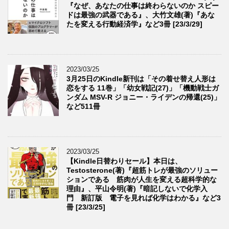
『なぜ、あなたの仕事は終わらないのか スピー
ドは最強の武器である』、大竹文雄(著)『あな
たを変える行動経済学』など3冊 [23/3/29]
2023/03/25
3月25日のKindle新刊は「その着せ替え人形は
恋をする 11巻」「幼女戦記(27)」「機動戦士ガ
ンダム MSV-R ジョニー・ライデンの帰還(25)」
など511冊
2023/03/25
【Kindle日替わりセール】本日は、
Testosterone(著)『超筋トレが最強のソリュー
ションである 筋肉が人生を変える超科学的な
理由』、平山令明(著)『暗記しないで化学入
門 新訂版 電子を見れば化学はわかる』など3
冊 [23/3/25]