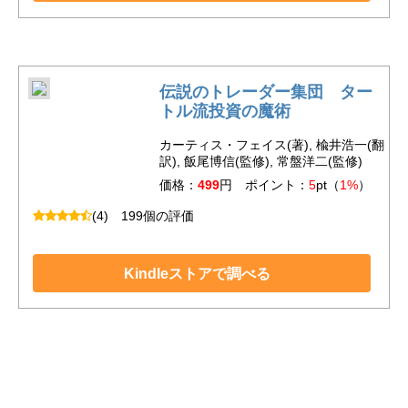
伝説のトレーダー集団 ター
トル流投資の魔術
カーティス・フェイス(著), 楡井浩一(翻
訳), 飯尾博信(監修), 常盤洋二(監修)
価格：
499
円 ポイント：
5
pt（
1%
）
(4)
199個の評価
Kindleストアで調べる