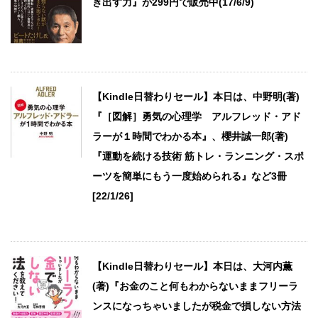
き出す力』が299円で販売中(17/6/9)
【Kindle日替わりセール】本日は、中野明(著)
『［図解］勇気の心理学 アルフレッド・アド
ラーが１時間でわかる本』、櫻井誠一郎(著)
『運動を続ける技術 筋トレ・ランニング・スポ
ーツを簡単にもう一度始められる』など3冊
[22/1/26]
【Kindle日替わりセール】本日は、大河内薫
(著)『お金のこと何もわからないままフリーラ
ンスになっちゃいましたが税金で損しない方法