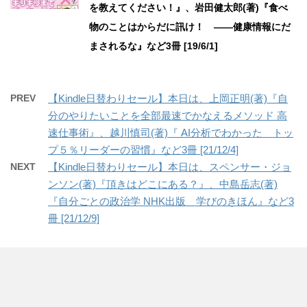
を教えてください！』、岩田健太郎(著)『食べ
物のことはからだに訊け！ ――健康情報にだ
まされるな』など3冊 [19/6/1]
PREV
【Kindle日替わりセール】本日は、上岡正明(著)『自
分のやりたいことを全部最速でかなえるメソッド 高
速仕事術』、越川慎司(著)『 AI分析でわかった トッ
プ５％リーダーの習慣』など3冊 [21/12/4]
NEXT
【Kindle日替わりセール】本日は、スペンサー・ジョ
ンソン(著)『頂きはどこにある？』、中島岳志(著)
『自分ごとの政治学 NHK出版 学びのきほん』など3
冊 [21/12/9]