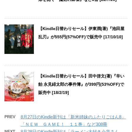
【Kindle日替わりセール】伊東潤(著)『池田屋
乱刃』が555円(57%OFF)で販売中 [17/10/10]
【Kindle日替わりセール】田中啓文(著)『辛い
飴 永見緋太郎の事件簿』が399円(53%OFF)で
販売中 [18/2/19]
PREV
8月27日のKindle新刊は「新米姉妹のふたりごはん8」
「ＮＥＷ ＧＡＭＥ！ １１巻」など308冊
NEXT
8月28日のKindle新刊は「ラーメン大好き小泉さん