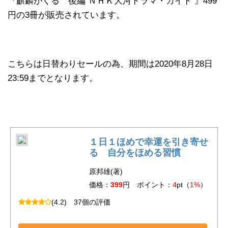
『麒麟がくる 後編 ＮＨＫ大河ドラマ・ガイド 』499
円の3冊が販売されています。
こちらは日替わりセールの為、期間は2020年8月28日
23:59までとなります。
１日１ほめで幸運を引き寄せ
る 自分をほめる習慣
原邦雄(著)
価格：
399
円 ポイント：
4
pt（
1%
）
(4.2)
37個の評価