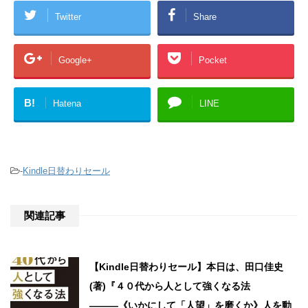
Twitter
Share
Google+
Pocket
B!
Hatena
LINE
-
Kindle日替わりセール
関連記事
【Kindle日替わりセール】本日は、田口佳史
(著)『４０代から人として強くなる法
―――《いかにして「人望」を磨くか》人を動