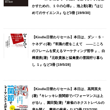
かすための、１０の心得』、池上彰(著)『はじ
めてのサイエンス』など3冊 [19/9/30]
【Kindle日替わりセール】本日は、ダン・Ｓ・
ケネディ(著)『常識の壁をこえて ――こころ
のフレームを変えるマーケティング哲学 』、白
樺鹿夜(著)『北欧貴族と猛禽妻の雪国狩り暮ら
し １』など3冊 [19/5/28]
【Kindle日替わりセール】本日は、高岡英夫
(著)『キレッキレ股関節でパフォーマンスは上
がる!』、園田賢(著)『麻雀のネクストレベルの
扉を開く 魔術の麻雀』など3冊 [22/7/29]