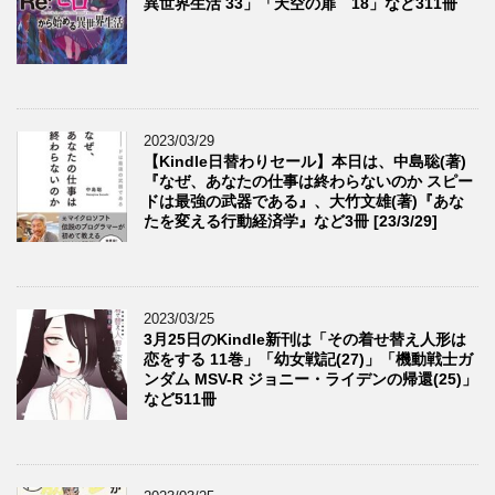
異世界生活 33」「天空の扉 18」など311冊
2023/03/29
【Kindle日替わりセール】本日は、中島聡(著)
『なぜ、あなたの仕事は終わらないのか スピー
ドは最強の武器である』、大竹文雄(著)『あな
たを変える行動経済学』など3冊 [23/3/29]
2023/03/25
3月25日のKindle新刊は「その着せ替え人形は
恋をする 11巻」「幼女戦記(27)」「機動戦士ガ
ンダム MSV-R ジョニー・ライデンの帰還(25)」
など511冊