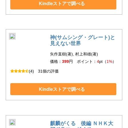
Kindleストアで調べる
神(サムシング・グレート)と
見えない世界
矢作直樹(著), 村上和雄(著)
価格：
399
円 ポイント：
4
pt（
1%
）
(4)
31個の評価
Kindleストアで調べる
麒麟がくる 後編 ＮＨＫ大