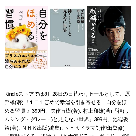
Kindleストアでは8月28日の日替わりセールとして、原
邦雄(著)『１日１ほめで幸運を引き寄せる 自分をほ
める習慣 』399円、矢作直樹(著), 村上和雄(著)『神(サ
ムシング・グレート)と見えない世界』399円、池端俊
策(著), ＮＨＫ出版(編集), ＮＨＫドラマ制作班(監修)