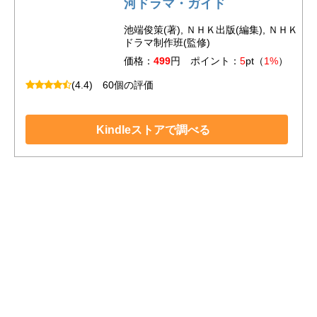
河ドラマ・ガイド
池端俊策(著), ＮＨＫ出版(編集), ＮＨＫ
ドラマ制作班(監修)
価格：
499
円 ポイント：
5
pt（
1%
）
(4.4)
60個の評価
Kindleストアで調べる