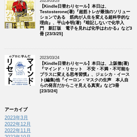
2023/03/25
【Kindle日替わりセール】本日は、
Testosterone(著)『超筋トレが最強のソリュー
ションである 筋肉が人生を変える超科学的な
理由』、平山令明(著)『暗記しないで化学入
門 新訂版 電子を見れば化学はわかる』など3
冊 [23/3/25]
2023/03/24
【Kindle日替わりセール】本日は、上阪徹(著)
『マインド・リセット 不安・不満・不可能を
プラスに変える思考習慣』、ジェシカ・イース
ト(編集)他『イーロン・マスクの生声 本人自
らの発言だからこそ見える真実』など3冊
[23/3/24]
アーカイブ
2023年3月
2022年12月
2022年11月
2022年10月