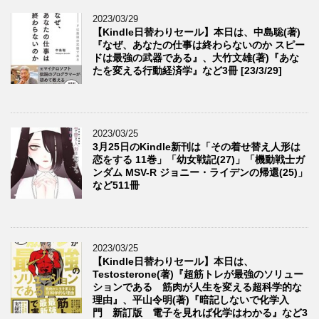
2023/03/29
【Kindle日替わりセール】本日は、中島聡(著)
『なぜ、あなたの仕事は終わらないのか スピー
ドは最強の武器である』、大竹文雄(著)『あな
たを変える行動経済学』など3冊 [23/3/29]
2023/03/25
3月25日のKindle新刊は「その着せ替え人形は
恋をする 11巻」「幼女戦記(27)」「機動戦士ガ
ンダム MSV-R ジョニー・ライデンの帰還(25)」
など511冊
2023/03/25
【Kindle日替わりセール】本日は、
Testosterone(著)『超筋トレが最強のソリュー
ションである 筋肉が人生を変える超科学的な
理由』、平山令明(著)『暗記しないで化学入
門 新訂版 電子を見れば化学はわかる』など3