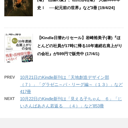
史Ｉ ──紀元前の世界』など3冊 [19/4/24]
【Kindle日替わりセール】岩崎裕美子(著)『ほ
とんどの社員が17時に帰る10年連続右肩上がり
の会社』が599円で販売中 (17/4/1)
PREV
10月21日のKindle新刊は「天地創造デザイン部
（７）」「グラゼニ～パ・リーグ編～（１３）」など
417冊
NEXT
10月22日のKindle新刊は「見える子ちゃん ６」「じ
いさんばあさん若返る （４）」など853冊