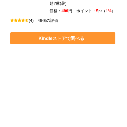
趙?琳(著)
価格：
499
円 ポイント：
5
pt（
1%
）
(4)
48個の評価
Kindleストアで調べる