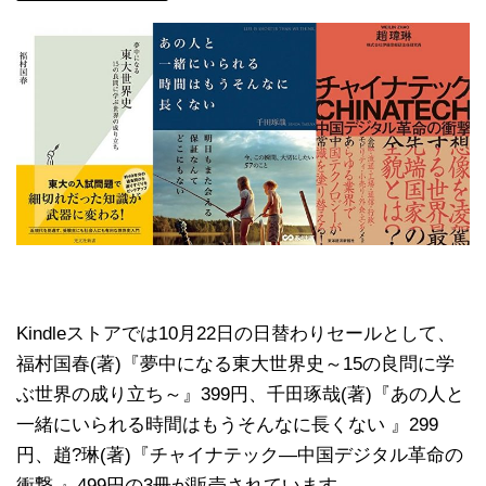
Kindleストアでは10月22日の日替わりセールとして、
福村国春(著)『夢中になる東大世界史～15の良問に学
ぶ世界の成り立ち～』399円、千田琢哉(著)『あの人と
一緒にいられる時間はもうそんなに長くない 』299
円、趙?琳(著)『チャイナテック―中国デジタル革命の
衝撃 』499円の3冊が販売されています。