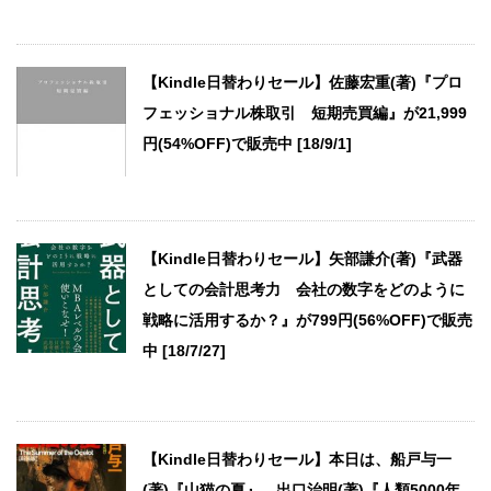
【Kindle日替わりセール】佐藤宏重(著)『プロ
フェッショナル株取引 短期売買編』が21,999
円(54%OFF)で販売中 [18/9/1]
【Kindle日替わりセール】矢部謙介(著)『武器
としての会計思考力 会社の数字をどのように
戦略に活用するか？』が799円(56%OFF)で販売
中 [18/7/27]
【Kindle日替わりセール】本日は、船戸与一
(著)『山猫の夏』、出口治明(著)『人類5000年