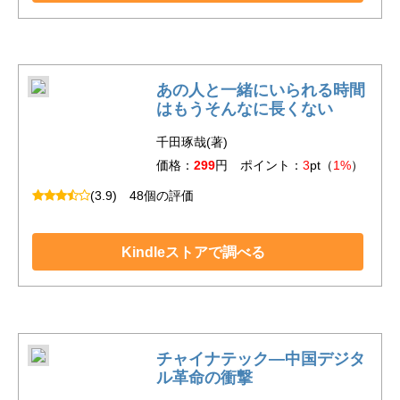
あの人と一緒にいられる時間
はもうそんなに長くない
千田琢哉(著)
価格：
299
円 ポイント：
3
pt（
1%
）
(3.9)
48個の評価
Kindleストアで調べる
チャイナテック―中国デジタ
ル革命の衝撃