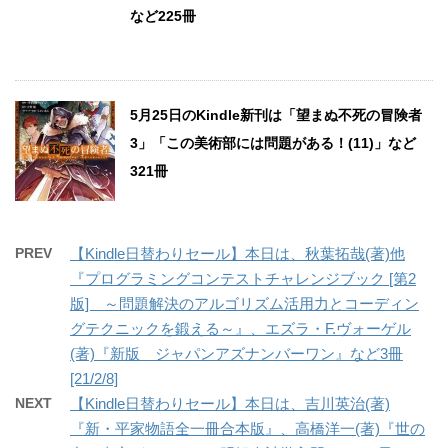
など225冊
5月25日のKindle新刊は「望まぬ不死の冒険者
3」「この美術部には問題がある！(11)」など
321冊
PREV
【Kindle日替わりセール】本日は、秋葉拓哉(著)他
『プログラミングコンテストチャレンジブック [第2
版] ～問題解決のアルゴリズム活用力とコーディン
グテクニックを鍛える～』、エズラ・F.ヴォーゲル
(著)『新版 ジャパンアズナンバーワン』など3冊
[21/2/8]
NEXT
【Kindle日替わりセール】本日は、吉川英治(著)
『新・平家物語全一冊合本版』、高橋洋一(著)『世の