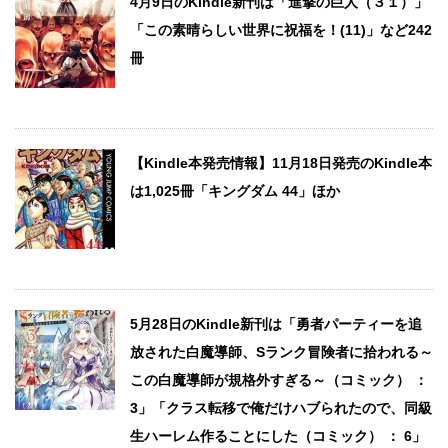
4月9日のKindle新刊は「進撃の巨人（３１）」
「この素晴らしい世界に祝福を！(11)」など242
冊
【Kindle本発売情報】11月18日発売のKindle本
は1,025冊「キングダム 44」ほか
5月28日のKindle新刊は「勇者パーティーを追
放された白魔導師、Sランク冒険者に拾われる～
この白魔導師が規格外すぎる～（コミック） ：
3」「クラス転移で俺だけハブられたので、同級
生ハーレム作ることにした（コミック） ： 6」