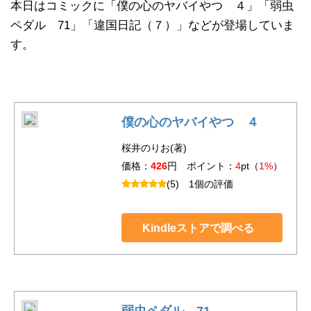
本日はコミックに「僕の心のヤバイやつ ４」「弱虫
ペダル 71」「違国日記（７）」などが登場していま
す。
僕の心のヤバイやつ ４
桜井のりお(著)
価格：
426
円 ポイント：
4
pt（
1%
）
(5)
1個の評価
Kindleストアで調べる
弱虫ペダル 71