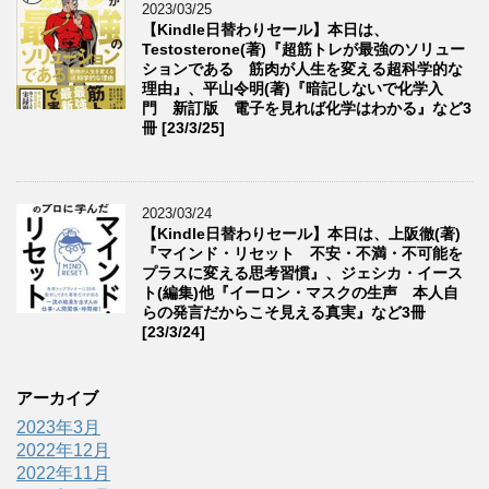
2023/03/25
【Kindle日替わりセール】本日は、
Testosterone(著)『超筋トレが最強のソリュー
ションである 筋肉が人生を変える超科学的な
理由』、平山令明(著)『暗記しないで化学入
門 新訂版 電子を見れば化学はわかる』など3
冊 [23/3/25]
2023/03/24
【Kindle日替わりセール】本日は、上阪徹(著)
『マインド・リセット 不安・不満・不可能を
プラスに変える思考習慣』、ジェシカ・イース
ト(編集)他『イーロン・マスクの生声 本人自
らの発言だからこそ見える真実』など3冊
[23/3/24]
アーカイブ
2023年3月
2022年12月
2022年11月