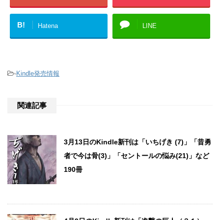
B!
Hatena
LINE
-
Kindle発売情報
関連記事
3月13日のKindle新刊は「いちげき (7)」「昔勇
者で今は骨(3)」「セントールの悩み(21)」など
190冊