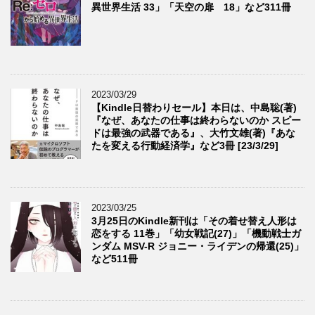
異世界生活 33」「天空の扉 18」など311冊
2023/03/29
【Kindle日替わりセール】本日は、中島聡(著)
『なぜ、あなたの仕事は終わらないのか スピー
ドは最強の武器である』、大竹文雄(著)『あな
たを変える行動経済学』など3冊 [23/3/29]
2023/03/25
3月25日のKindle新刊は「その着せ替え人形は
恋をする 11巻」「幼女戦記(27)」「機動戦士ガ
ンダム MSV-R ジョニー・ライデンの帰還(25)」
など511冊