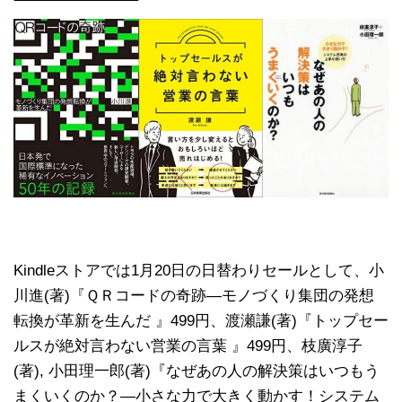
Kindleストアでは1月20日の日替わりセールとして、小
川進(著)『ＱＲコードの奇跡―モノづくり集団の発想
転換が革新を生んだ 』499円、渡瀬謙(著)『トップセー
ルスが絶対言わない営業の言葉 』499円、枝廣淳子
(著), 小田理一郎(著)『なぜあの人の解決策はいつもう
まくいくのか？―小さな力で大きく動かす！システム