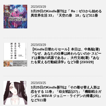
2023/03/29
3月29日のKindle新刊は「 Re：ゼロから始める
異世界生活 33」「天空の扉 18」など311冊
2023/03/29
【Kindle日替わりセール】本日は、中島聡(著)
『なぜ、あなたの仕事は終わらないのか スピー
ドは最強の武器である』、大竹文雄(著)『あな
たを変える行動経済学』など3冊 [23/3/29]
2023/03/25
3月25日のKindle新刊は「その着せ替え人形は
恋をする 11巻」「幼女戦記(27)」「機動戦士ガ
ンダム MSV-R ジョニー・ライデンの帰還(25)」
など511冊