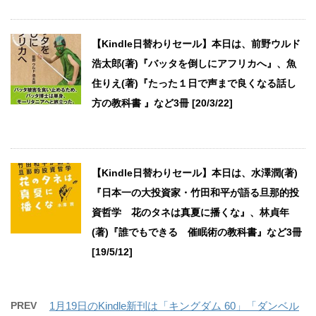
【Kindle日替わりセール】本日は、前野ウルド
浩太郎(著)『バッタを倒しにアフリカへ』、魚
住りえ(著)『たった１日で声まで良くなる話し
方の教科書 』など3冊 [20/3/22]
【Kindle日替わりセール】本日は、水澤潤(著)
『日本一の大投資家・竹田和平が語る旦那的投
資哲学 花のタネは真夏に播くな』、林貞年
(著)『誰でもできる 催眠術の教科書』など3冊
[19/5/12]
PREV
1月19日のKindle新刊は「キングダム 60」「ダンベル