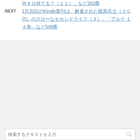
何キロ持てる？（１１）」など263冊
NEXT
1月20日のKindle新刊は「解雇された暗黒兵士（３０
代）のスローなセカンドライフ（３）」「アルテ １
４巻」など549冊