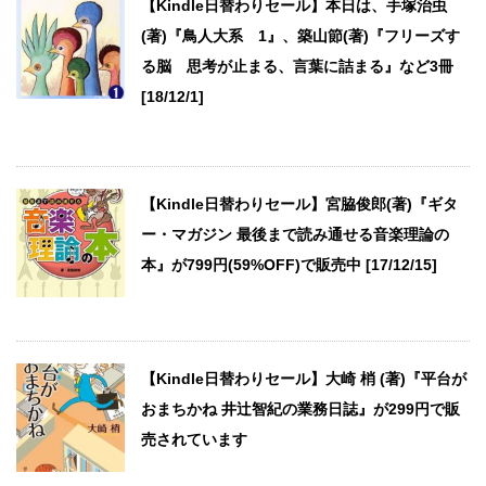
【Kindle日替わりセール】本日は、手塚治虫
(著)『鳥人大系 1』、築山節(著)『フリーズす
る脳 思考が止まる、言葉に詰まる』など3冊
[18/12/1]
【Kindle日替わりセール】宮脇俊郎(著)『ギタ
ー・マガジン 最後まで読み通せる音楽理論の
本』が799円(59%OFF)で販売中 [17/12/15]
【Kindle日替わりセール】大崎 梢 (著)『平台が
おまちかね 井辻智紀の業務日誌』が299円で販
売されています