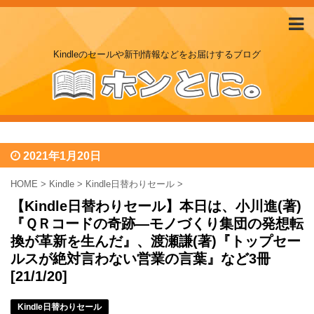
Kindleのセールや新刊情報などをお届けするブログ
2021年1月20日
HOME
>
Kindle
>
Kindle日替わりセール
>
【Kindle日替わりセール】本日は、小川進(著)
『ＱＲコードの奇跡―モノづくり集団の発想転
換が革新を生んだ』、渡瀬謙(著)『トップセー
ルスが絶対言わない営業の言葉』など3冊
[21/1/20]
Kindle日替わりセール