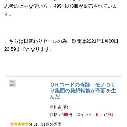
思考の上手な使い方 』499円の3冊が販売されていま
す。
こちらは日替わりセールの為、期間は2021年1月20日
23:59までとなります。
ＱＲコードの奇跡―モノづく
り集団の発想転換が革新を生
んだ
小川進(著)
価格：
499
円 ポイント：
5
pt（
1%
）
(4.5)
31個の評価