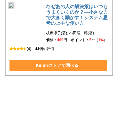
なぜあの人の解決策はいつも
うまくいくのか？―小さな力
で大きく動かす！システム思
考の上手な使い方
枝廣淳子(著), 小田理一郎(著)
価格：
499
円 ポイント：
5
pt（
1%
）
(4)
44個の評価
Kindleストアで調べる