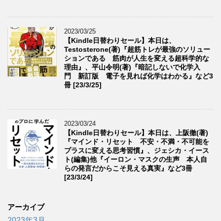
2023/03/25
【Kindle日替わりセール】本日は、
Testosterone(著)『超筋トレが最強のソリュー
ションである 筋肉が人生を変える超科学的な
理由』、平山令明(著)『暗記しないで化学入
門 新訂版 電子を見れば化学はわかる』など3
冊 [23/3/25]
2023/03/24
【Kindle日替わりセール】本日は、上阪徹(著)
『マインド・リセット 不安・不満・不可能を
プラスに変える思考習慣』、ジェシカ・イース
ト(編集)他『イーロン・マスクの生声 本人自
らの発言だからこそ見える真実』など3冊
[23/3/24]
アーカイブ
2023年3月