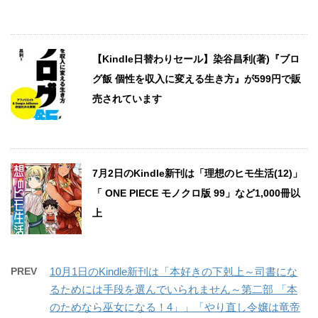
【Kindle日替わりセール】染谷昌利(著)『ブロ
グ飯 個性を収入に変える生き方』が599円で販
売されています
7月2日のKindle新刊は「理想のヒモ生活(12)」
「 ONE PIECE モノクロ版 99」など1,000冊以
上
PREV
10月1日のKindle新刊は「本好きの下剋上～司書にな
るためには手段を選んでいられません～第二部 「本
のためなら巫女になる！4」」「やり直し令嬢は竜帝