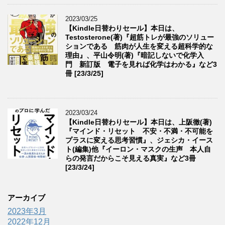
2023/03/25
【Kindle日替わりセール】本日は、
Testosterone(著)『超筋トレが最強のソリュー
ションである 筋肉が人生を変える超科学的な
理由』、平山令明(著)『暗記しないで化学入
門 新訂版 電子を見れば化学はわかる』など3
冊 [23/3/25]
2023/03/24
【Kindle日替わりセール】本日は、上阪徹(著)
『マインド・リセット 不安・不満・不可能を
プラスに変える思考習慣』、ジェシカ・イース
ト(編集)他『イーロン・マスクの生声 本人自
らの発言だからこそ見える真実』など3冊
[23/3/24]
アーカイブ
2023年3月
2022年12月