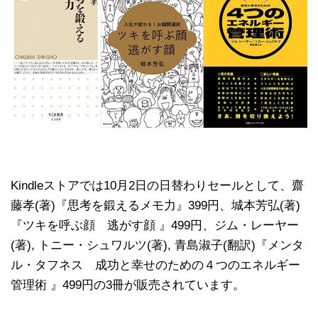
Kindleストアでは10月2日の日替わりセールとして、齋
藤孝(著)『思考を鍛えるメモ力』399円、城本芳弘(著)
『ツキを呼ぶ顔 逃がす顔 』499円、ジム・レーヤー
(著), トニー・シュワルツ(著), 青島淑子(翻訳)『メンタ
ル・タフネス 成功と幸せのための４つのエネルギー
管理術 』499円の3冊が販売されています。