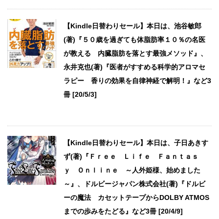
【Kindle日替わりセール】本日は、池谷敏郎
(著)『５０歳を過ぎても体脂肪率１０％の名医
が教える 内臓脂肪を落とす最強メソッド』、
永井克也(著)『医者がすすめる科学的アロマセ
ラピー 香りの効果を自律神経で解明！』など3
冊 [20/5/3]
【Kindle日替わりセール】本日は、子日あきす
ず(著)『Ｆｒｅｅ Ｌｉｆｅ Ｆａｎｔａｓ
ｙ Ｏｎｌｉｎｅ ～人外姫様、始めました
～』、ドルビージャパン株式会社(著)『ドルビ
ーの魔法 カセットテープからDOLBY ATMOS
までの歩みをたどる』など3冊 [20/4/9]