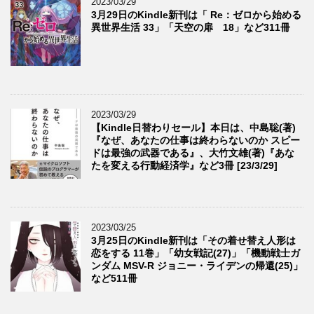
2023/03/29
3月29日のKindle新刊は「 Re：ゼロから始める
異世界生活 33」「天空の扉 18」など311冊
2023/03/29
【Kindle日替わりセール】本日は、中島聡(著)
『なぜ、あなたの仕事は終わらないのか スピー
ドは最強の武器である』、大竹文雄(著)『あな
たを変える行動経済学』など3冊 [23/3/29]
2023/03/25
3月25日のKindle新刊は「その着せ替え人形は
恋をする 11巻」「幼女戦記(27)」「機動戦士ガ
ンダム MSV-R ジョニー・ライデンの帰還(25)」
など511冊