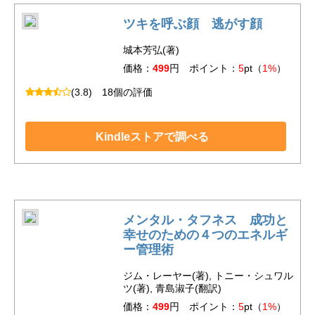
ツキを呼ぶ顔 逃がす顔
城本芳弘(著)
価格：
499
円 ポイント：
5
pt（
1%
）
(3.8)
18個の評価
Kindleストアで調べる
メンタル・タフネス 成功と
幸せのための４つのエネルギ
ー管理術
ジム・レーヤー(著), トニー・シュワル
ツ(著), 青島淑子(翻訳)
価格：
499
円 ポイント：
5
pt（
1%
）